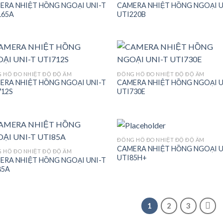
ERA NHIỆT HỒNG NGOẠI UNI-T
CAMERA NHIỆT HỒNG NGOẠI U
Add to
Add
165A
UTI220B
wishlist
wish
 HỒ ĐO NHIỆT ĐỘ ĐỘ ẨM
ĐỒNG HỒ ĐO NHIỆT ĐỘ ĐỘ ẨM
ERA NHIỆT HỒNG NGOẠI UNI-T
CAMERA NHIỆT HỒNG NGOẠI U
Add to
Add
712S
UTI730E
wishlist
wish
ĐỒNG HỒ ĐO NHIỆT ĐỘ ĐỘ ẨM
CAMERA NHIỆT HỒNG NGOẠI U
 HỒ ĐO NHIỆT ĐỘ ĐỘ ẨM
UTI85H+
ERA NHIỆT HỒNG NGOẠI UNI-T
Add to
Add
85A
wishlist
wish
1
2
3