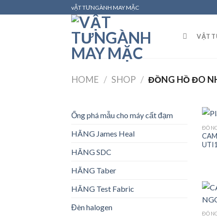
Skip
vẬT TƯNGÀNH MAY MẶC
to
content
VẬT 
HOME
/
SHOP
/
ĐỒNG HỒ ĐO NH
Ống phá mẫu cho máy cất đạm
ĐỒNG
HÃNG James Heal
CAM
UTI
HÃNG SDC
HÃNG Taber
HÃNG Test Fabric
Đèn halogen
ĐỒNG