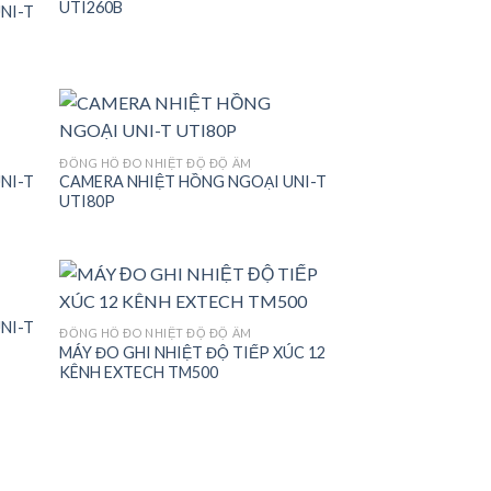
UTI260B
NI-T
 to
Add to
list
wishlist
ĐỒNG HỒ ĐO NHIỆT ĐỘ ĐỘ ẨM
NI-T
CAMERA NHIỆT HỒNG NGOẠI UNI-T
 to
Add to
UTI80P
list
wishlist
NI-T
ĐỒNG HỒ ĐO NHIỆT ĐỘ ĐỘ ẨM
MÁY ĐO GHI NHIỆT ĐỘ TIẾP XÚC 12
 to
Add to
KÊNH EXTECH TM500
list
wishlist