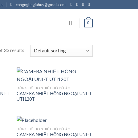
us
congnghegiahuy@gmail.com
0
f 33 results
ĐỒNG HỒ ĐO NHIỆT ĐỘ ĐỘ ẨM
NI-T
CAMERA NHIỆT HỒNG NGOẠI UNI-T
 to
Add to
UTI120T
list
wishlist
ĐỒNG HỒ ĐO NHIỆT ĐỘ ĐỘ ẨM
CAMERA NHIỆT HỒNG NGOẠI UNI-T