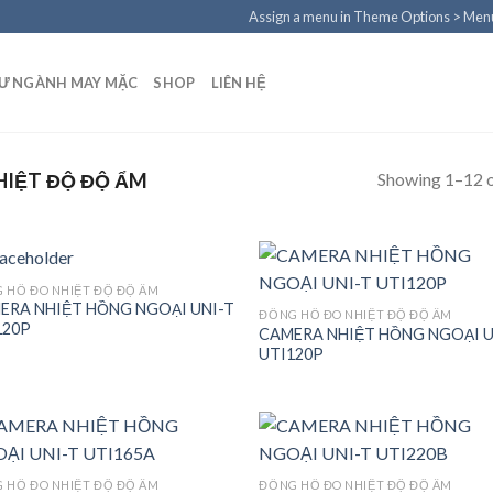
Assign a menu in Theme Options > Men
TƯ NGÀNH MAY MẶC
SHOP
LIÊN HỆ
Showing 1–12 o
IỆT ĐỘ ĐỘ ẨM
 HỒ ĐO NHIỆT ĐỘ ĐỘ ẨM
ERA NHIỆT HỒNG NGOẠI UNI-T
ĐỒNG HỒ ĐO NHIỆT ĐỘ ĐỘ ẨM
120P
CAMERA NHIỆT HỒNG NGOẠI U
Add to
Add
UTI120P
wishlist
wish
 HỒ ĐO NHIỆT ĐỘ ĐỘ ẨM
ĐỒNG HỒ ĐO NHIỆT ĐỘ ĐỘ ẨM