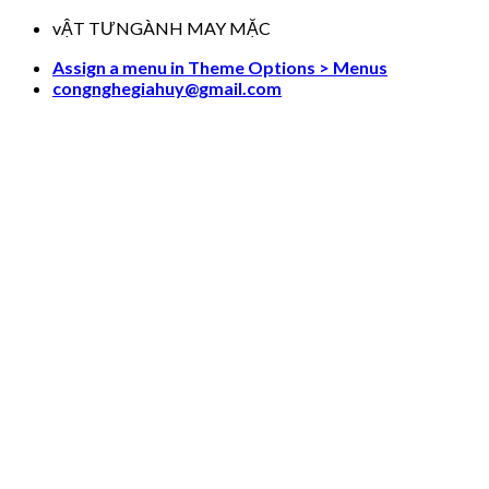
Skip
vẬT TƯNGÀNH MAY MẶC
to
Assign a menu in Theme Options > Menus
content
congnghegiahuy@gmail.com