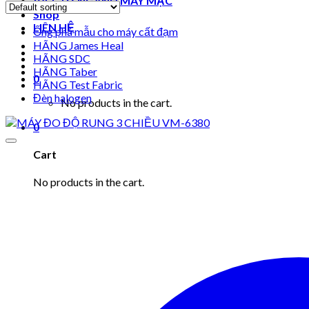
VẬT TƯ NGÀNH MAY MẶC
Shop
LIÊN HỆ
Ống phá mẫu cho máy cất đạm
HÃNG James Heal
HÃNG SDC
HÃNG Taber
0
HÃNG Test Fabric
Đèn halogen
No products in the cart.
0
Cart
No products in the cart.