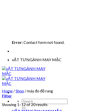
Error:
Contact form not found.
vẬT TƯNGÀNH MAY MẶC
Home
/
Shop
/
máy đo độ rung
Filter
Search
Showing 1–12 of 20 results
for: