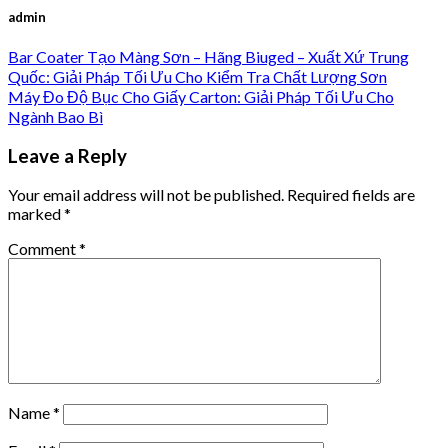
admin
Bar Coater Tạo Màng Sơn – Hãng Biuged – Xuất Xứ Trung
Quốc: Giải Pháp Tối Ưu Cho Kiểm Tra Chất Lượng Sơn
Máy Đo Độ Bục Cho Giấy Carton: Giải Pháp Tối Ưu Cho
Ngành Bao Bì
Leave a Reply
Your email address will not be published.
Required fields are
marked
*
Comment
*
Name
*