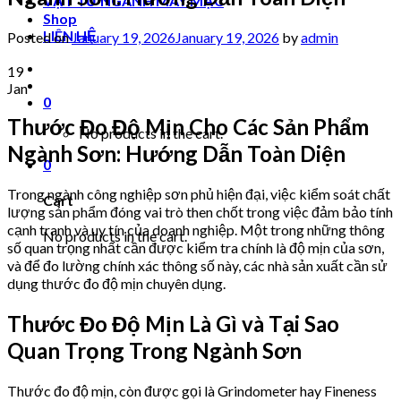
VẬT TƯ NGÀNH MAY MẶC
Shop
LIÊN HỆ
Posted on
January 19, 2026
January 19, 2026
by
admin
19
Jan
0
Thước Đo Độ Mịn Cho Các Sản Phẩm
No products in the cart.
Ngành Sơn: Hướng Dẫn Toàn Diện
0
Trong ngành công nghiệp sơn phủ hiện đại, việc kiểm soát chất
Cart
lượng sản phẩm đóng vai trò then chốt trong việc đảm bảo tính
cạnh tranh và uy tín của doanh nghiệp. Một trong những thông
No products in the cart.
số quan trọng nhất cần được kiểm tra chính là độ mịn của sơn,
và để đo lường chính xác thông số này, các nhà sản xuất cần sử
dụng thước đo độ mịn chuyên dụng.
Thước Đo Độ Mịn Là Gì và Tại Sao
Quan Trọng Trong Ngành Sơn
Thước đo độ mịn, còn được gọi là Grindometer hay Fineness