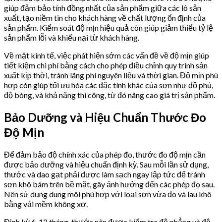
giúp đảm bảo tính đồng nhất của sản phẩm giữa các lô sản
xuất, tạo niềm tin cho khách hàng về chất lượng ổn định của
sản phẩm. Kiểm soát độ mịn hiệu quả còn giúp giảm thiểu tỷ lệ
sản phẩm lỗi và khiếu nại từ khách hàng.
Về mặt kinh tế, việc phát hiện sớm các vấn đề về độ mịn giúp
tiết kiệm chi phí bằng cách cho phép điều chỉnh quy trình sản
xuất kịp thời, tránh lãng phí nguyên liệu và thời gian. Độ mịn phù
hợp còn giúp tối ưu hóa các đặc tính khác của sơn như độ phủ,
độ bóng, và khả năng thi công, từ đó nâng cao giá trị sản phẩm.
Bảo Dưỡng và Hiệu Chuẩn Thước Đo
Độ Mịn
Để đảm bảo độ chính xác của phép đo, thước đo độ mịn cần
được bảo dưỡng và hiệu chuẩn định kỳ. Sau mỗi lần sử dụng,
thước và dao gạt phải được làm sạch ngay lập tức để tránh
sơn khô bám trên bề mặt, gây ảnh hưởng đến các phép đo sau.
Nên sử dụng dung môi phù hợp với loại sơn vừa đo và lau khô
bằng vải mềm không xơ.
Định kỳ 6-12 tháng, thước nên được kiểm tra độ phẳng và độ