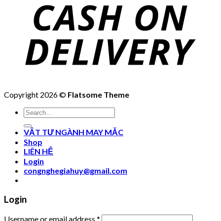
Copyright 2026 ©
Flatsome Theme
Search
for:
VẬT TƯ NGÀNH MAY MẶC
Shop
LIÊN HỆ
Login
congnghegiahuy@gmail.com
Login
Username or email address
*