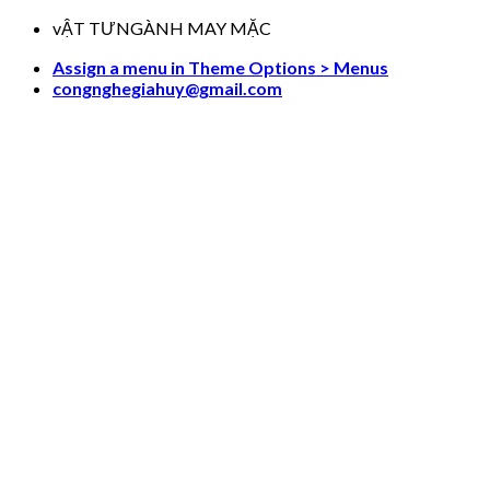
Skip
vẬT TƯNGÀNH MAY MẶC
to
Assign a menu in Theme Options > Menus
content
congnghegiahuy@gmail.com