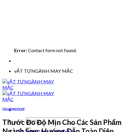
Error:
Contact form not found.
vẬT TƯNGÀNH MAY MẶC
Uncategorized
Search
Thước Đo Độ Mịn Cho Các Sản Phẩm
for:
Ngành Sơn: Hướng Dẫn Toàn Diện