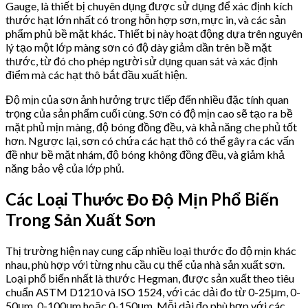
Gauge, là thiết bị chuyên dụng được sử dụng để xác định kích
thước hạt lớn nhất có trong hỗn hợp sơn, mực in, và các sản
phẩm phủ bề mặt khác. Thiết bị này hoạt động dựa trên nguyên
lý tạo một lớp màng sơn có độ dày giảm dần trên bề mặt
thước, từ đó cho phép người sử dụng quan sát và xác định
điểm mà các hạt thô bắt đầu xuất hiện.
Độ mịn của sơn ảnh hưởng trực tiếp đến nhiều đặc tính quan
trọng của sản phẩm cuối cùng. Sơn có độ mịn cao sẽ tạo ra bề
mặt phủ mịn màng, độ bóng đồng đều, và khả năng che phủ tốt
hơn. Ngược lại, sơn có chứa các hạt thô có thể gây ra các vấn
đề như bề mặt nhám, độ bóng không đồng đều, và giảm khả
năng bảo vệ của lớp phủ.
Các Loại Thước Đo Độ Mịn Phổ Biến
Trong Sản Xuất Sơn
Thị trường hiện nay cung cấp nhiều loại thước đo độ mịn khác
nhau, phù hợp với từng nhu cầu cụ thể của nhà sản xuất sơn.
Loại phổ biến nhất là thước Hegman, được sản xuất theo tiêu
chuẩn ASTM D1210 và ISO 1524, với các dải đo từ 0-25μm, 0-
50μm, 0-100μm hoặc 0-150μm. Mỗi dải đo phù hợp với các