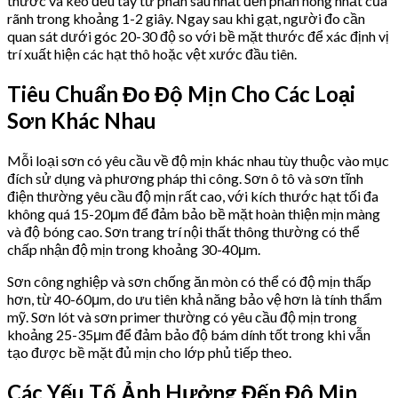
thước và kéo đều tay từ phần sâu nhất đến phần nông nhất của
rãnh trong khoảng 1-2 giây. Ngay sau khi gạt, người đo cần
quan sát dưới góc 20-30 độ so với bề mặt thước để xác định vị
trí xuất hiện các hạt thô hoặc vệt xước đầu tiên.
Tiêu Chuẩn Đo Độ Mịn Cho Các Loại
Sơn Khác Nhau
Mỗi loại sơn có yêu cầu về độ mịn khác nhau tùy thuộc vào mục
đích sử dụng và phương pháp thi công. Sơn ô tô và sơn tĩnh
điện thường yêu cầu độ mịn rất cao, với kích thước hạt tối đa
không quá 15-20μm để đảm bảo bề mặt hoàn thiện mịn màng
và độ bóng cao. Sơn trang trí nội thất thông thường có thể
chấp nhận độ mịn trong khoảng 30-40μm.
Sơn công nghiệp và sơn chống ăn mòn có thể có độ mịn thấp
hơn, từ 40-60μm, do ưu tiên khả năng bảo vệ hơn là tính thẩm
mỹ. Sơn lót và sơn primer thường có yêu cầu độ mịn trong
khoảng 25-35μm để đảm bảo độ bám dính tốt trong khi vẫn
tạo được bề mặt đủ mịn cho lớp phủ tiếp theo.
Các Yếu Tố Ảnh Hưởng Đến Độ Mịn