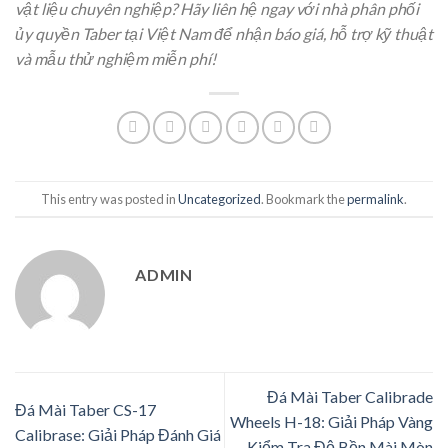
vật liệu chuyên nghiệp? Hãy liên hệ ngay với nhà phân phối
ủy quyền Taber tại Việt Nam để nhận báo giá, hỗ trợ kỹ thuật
và mẫu thử nghiệm miễn phí!
This entry was posted in
Uncategorized
. Bookmark the
permalink
.
ADMIN
Đá Mài Taber Calibrade
Đá Mài Taber CS-17
Wheels H-18: Giải Pháp Vàng
Calibrase: Giải Pháp Đánh Giá
Kiểm Tra Độ Bền Mài Mòn