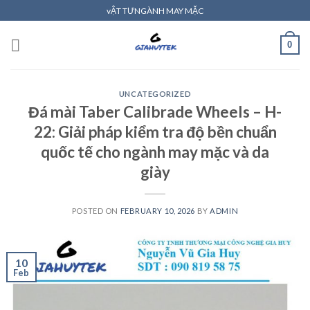
Skip
vẬT TƯNGÀNH MAY MẶC
to
content
0
UNCATEGORIZED
Đá mài Taber Calibrade Wheels – H-
22: Giải pháp kiểm tra độ bền chuẩn
quốc tế cho ngành may mặc và da
giày
POSTED ON
FEBRUARY 10, 2026
BY
ADMIN
10
Feb