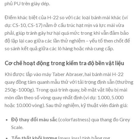
phủ PU trên giày dép.
Điểm khác biệt của H-22 so với các loại bánh mài khác (ví
dụ: CS-10, CS-17) nằm ở cấu trúc hạt mịn và lực mài vừa
phải, giúp tránh gây hư hại quá mức trong khi vẫn đảm bảo
độ lặp lại cao giữa các lần thử nghiệm – yếu tố then chốt để
so sánh kết quả giữa các lô hàng hoặc nhà cung cấp.
Cơ chế hoạt động trong kiểm tra độ bền vật liệu
Khi được lắp vào máy Taber Abraser, hai bánh mài H-22
quay đồng tâm quanh mẫu thử với tải trọng định sẵn (thường
250g–1000g). Trong quá trình quay, bề mặt vật liệu bị mài
mòn dần theo số vòng quay nhất định (ví dụ: 1.000, 5.000
hoặc 10.000 vòng). Sau thử nghiệm, kỹ thuật viên đánh giá:
Độ thay đổi màu sắc
(colorfastness) qua thang đo Grey
Scale.
Tổn thất khối lượng
(mass loss) tính bằng mg.