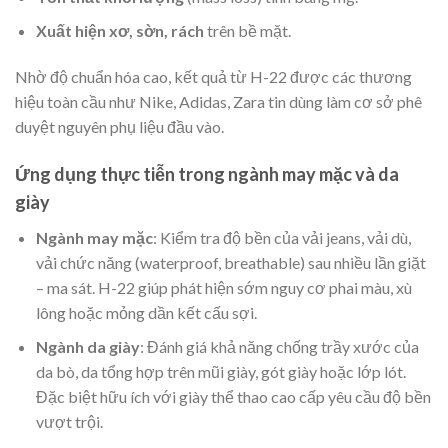
Xuất hiện xơ, sờn, rách
trên bề mặt.
Nhờ độ chuẩn hóa cao, kết quả từ H-22 được các thương
hiệu toàn cầu như Nike, Adidas, Zara tin dùng làm cơ sở phê
duyệt nguyên phụ liệu đầu vào.
Ứng dụng thực tiễn trong ngành may mặc và da
giày
Ngành may mặc
: Kiểm tra độ bền của vải jeans, vải dù,
vải chức năng (waterproof, breathable) sau nhiều lần giặt
– ma sát. H-22 giúp phát hiện sớm nguy cơ phai màu, xù
lông hoặc mỏng dần kết cấu sợi.
Ngành da giày
: Đánh giá khả năng chống trầy xước của
da bò, da tổng hợp trên mũi giày, gót giày hoặc lớp lót.
Đặc biệt hữu ích với giày thể thao cao cấp yêu cầu độ bền
vượt trội.