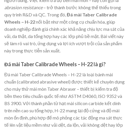
người dùng. Việc kiểm tra độ bền mài mòn – hay còn gọi là
abrasion resistance
– trở thành bước không thể thiếu trong
quy trình R&D và QC. Trong đó,
Đá mài Taber Calibrade
Wheels – H-22
nổi bật như một công cụ chuẩn hóa, giúp
doanh nghiệp đánh giá chính xác khả năng chịu lực ma sát của
vải, da thật, da tổng hợp hay các lớp phủ bề mặt. Bài viết này
sẽ làm rõ vai trò, ứng dụng và lợi ích vượt trội của sản phẩm
này trong thực tiễn sản xuất.
Đá mài Taber Calibrade Wheels – H-22 là gì?
Đá mài Taber Calibrade Wheels – H-22 là loại bánh mài
chuẩn (calibrated abrasive wheel) được thiết kế chuyên dụng
cho máy thử mài mòn Taber Abraser – thiết bị kiểm tra độ
bền theo tiêu chuẩn quốc tế như ASTM D4060, ISO 9352 và
BS 3900. Với thành phần từ hạt mài silicon carbide kết dính
trên nền cao su tổng hợp, H-22 mang lại độ cứng và độ mài
mòn ổn định, phù hợp để mô phỏng các tác động ma sát thực
tế lên vật liệu mềm như vải dệt, da lộn, vải không dệt hay lớp