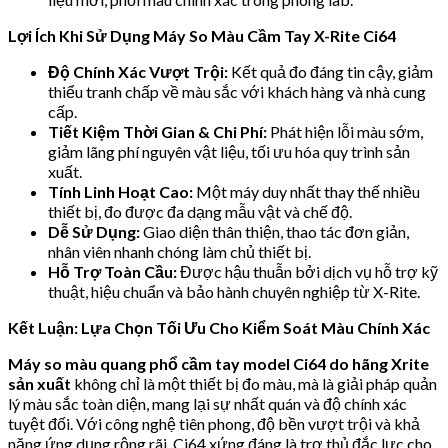
Lợi Ích Khi Sử Dụng Máy So Màu Cầm Tay X-Rite Ci64
Độ Chính Xác Vượt Trội:
Kết quả đo đáng tin cậy, giảm
thiểu tranh chấp về màu sắc với khách hàng và nhà cung
cấp.
Tiết Kiệm Thời Gian & Chi Phí:
Phát hiện lỗi màu sớm,
giảm lãng phí nguyên vật liệu, tối ưu hóa quy trình sản
xuất.
Tính Linh Hoạt Cao:
Một máy duy nhất thay thế nhiều
thiết bị, đo được đa dạng mẫu vật và chế độ.
Dễ Sử Dụng:
Giao diện thân thiện, thao tác đơn giản,
nhân viên nhanh chóng làm chủ thiết bị.
Hỗ Trợ Toàn Cầu:
Được hậu thuẫn bởi dịch vụ hỗ trợ kỹ
thuật, hiệu chuẩn và bảo hành chuyên nghiệp từ X-Rite.
Kết Luận: Lựa Chọn Tối Ưu Cho Kiểm Soát Màu Chính Xác
Máy so màu quang phổ cầm tay model Ci64 do hãng Xrite
sản xuất
không chỉ là một thiết bị đo màu, mà là giải pháp quản
lý màu sắc toàn diện, mang lại sự nhất quán và độ chính xác
tuyệt đối. Với công nghệ tiên phong, độ bền vượt trội và khả
năng ứng dụng rộng rãi, Ci64 xứng đáng là trợ thủ đắc lực cho