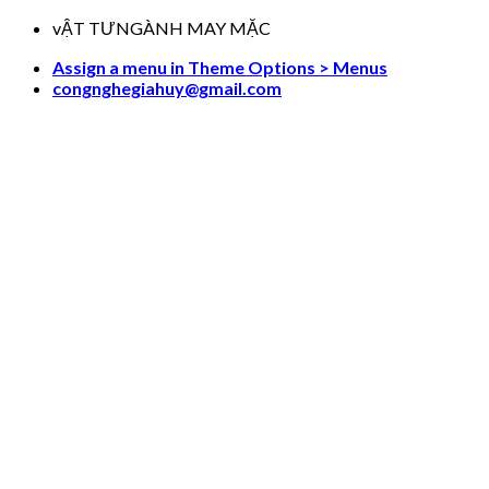
Skip
vẬT TƯNGÀNH MAY MẶC
to
Assign a menu in Theme Options > Menus
content
congnghegiahuy@gmail.com