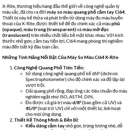
X-Rite, thương hiệu hàng đầu thế giới về công nghệ quản lý
màu sắc, đã cho ra đời
máy so màu quang phổ cầm tay Ci64
.
Thiết bị này kế thừa và phát triển từ dòng máy đo màu huyền
thoại của X-Rite, được thiết kế để đo chính xác cả màu
phủ
(opaque)
,
màu trong (transparent)
và
màu mờ đục
(translucent)
trên nhiều chất liệu bề mặt khác nhau. Với kích
thước nhỏ gọn, cầm tay tiện lợi, Ci64 mang phòng thí nghiệm
màu đến bất kỳ đâu bạn cần.
Những Tính Năng Nổi Bật Của Máy So Màu Ci64 X-Rite
Công Nghệ Quang Phổ Tiên Tiến:
Sử dụng công nghệ quang phổ kế dSP (dichroic
Spectrophotometer) cho độ chính xác và độ lặp lại
vượt trội.
Dải quang phổ rộng, đáp ứng các tiêu chuẩn đo màu
nghiêm ngặt như ISO, ASTM, DIN.
Đo được cả giá trị màu
d/8°
(bao gồm cả UV) và
45/0°
(loại trừ UV) chỉ với một thiết bị, linh hoạt
cho mọi ứng dụng.
Thiết Kế Thông Minh & Bền Bỉ:
Kiểu dáng cầm tay
nhỏ gọn, trọng lượng nhẹ, dễ