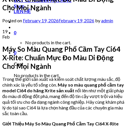
VẬT TƯ NGÀNH MAY MẶC
Shop
Cho Mọi Ngành
LIÊN HỆ
Posted on
February 19, 2026
February 19, 2026
by
admin
19
0
Feb
No products in the cart.
Máy So Màu Quang Phổ Cầm Tay Ci64
0
X-Rite: Chuẩn Mực Đo Màu Di Động
Cart
Cho Mọi Ngành
No products in the cart.
Trong thế giới sản xuất và kiểm soát chất lượng màu sắc, độ
chính xác là yếu tố sống còn.
Máy so màu quang phổ cầm tay
model Ci64 do hãng Xrite sản xuất
nổi lên như một giải pháp
đo màu di động đột phá, mang đến độ tin cậy vượt trội và hiệu
quả tối ưu cho đa dạng ngành công nghiệp. Hãy cùng khám phá
lý do tại sao Ci64 là lựa chọn hàng đầu của các chuyên gia màu
sắc toàn cầu.
Giới Thiệu Máy So Màu Quang Phổ Cầm Tay Ci64 X-Rite