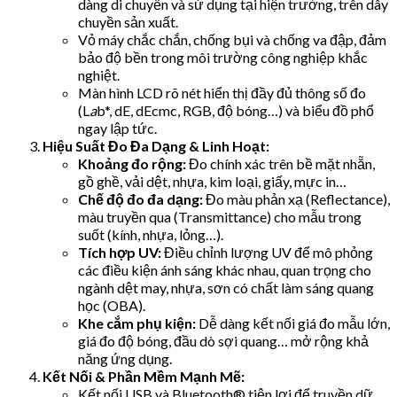
dàng di chuyển và sử dụng tại hiện trường, trên dây
chuyền sản xuất.
Vỏ máy chắc chắn, chống bụi và chống va đập, đảm
bảo độ bền trong môi trường công nghiệp khắc
nghiệt.
Màn hình LCD rõ nét hiển thị đầy đủ thông số đo
(L
a
b*, dE, dEcmc, RGB, độ bóng…) và biểu đồ phổ
ngay lập tức.
Hiệu Suất Đo Đa Dạng & Linh Hoạt:
Khoảng đo rộng:
Đo chính xác trên bề mặt nhẵn,
gồ ghề, vải dệt, nhựa, kim loại, giấy, mực in…
Chế độ đo đa dạng:
Đo màu phản xạ (Reflectance),
màu truyền qua (Transmittance) cho mẫu trong
suốt (kính, nhựa, lỏng…).
Tích hợp UV:
Điều chỉnh lượng UV để mô phỏng
các điều kiện ánh sáng khác nhau, quan trọng cho
ngành dệt may, nhựa, sơn có chất làm sáng quang
học (OBA).
Khe cắm phụ kiện:
Dễ dàng kết nối giá đo mẫu lớn,
giá đo độ bóng, đầu dò sợi quang… mở rộng khả
năng ứng dụng.
Kết Nối & Phần Mềm Mạnh Mẽ:
Kết nối USB và Bluetooth® tiện lợi để truyền dữ