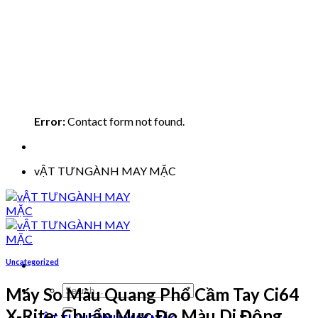
Error:
Contact form not found.
vẬT TƯNGÀNH MAY MẶC
Uncategorized
Search
Máy So Màu Quang Phổ Cầm Tay Ci64
for:
X-Rite: Chuẩn Mực Đo Màu Di Động