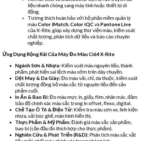
liệu nhanh chóng sang máy tính hoặc thiết bị di
động.
Tương thích hoàn hảo với bộ phần mềm quản lý
màu
Color iMatch
,
Color iQC
và
Pantone Live
của X-Rite, giúp xây dựng thư viện màu, kiểm soát
chất lượng, phân tích dữ liệu và báo cáo chuyên
nghiệp.
Ứng Dụng Rộng Rãi Của Máy Đo Màu Ci64 X-Rite
Ngành Sơn & Nhựa:
Kiểm soát màu nguyên liệu, thành
phẩm, phát hiện sai lệch màu sớm trên dây chuyền.
Dệt May & Da Giày:
Đo màu vải, chỉ, da thuộc, kiểm soát
chất lượng đồng bộ màu sắc từ nguyên liệu đến sản
phẩm cuối.
In Ấn & Bao Bì:
Đo màu mực in, giấy, film, nhãn mác, đảm
bảo độ chính xác màu sắc trong in offset, flexo, digital.
Chế Tạo Ô Tô & Điện Tử:
Kiểm tra màu sơn xe, linh kiện
nhựa, vải bọc ghế, màn hình hiển thị.
Thực Phẩm & Mỹ Phẩm:
Đánh giá màu sắc sản phẩm,
bao bì (cần đầu đo thích hợp cho thực phẩm).
Nghiên Cứu & Phát Triển (R&D):
Phân tích màu sắc vật
liệu mới, phối màu chính xác trong phòng lab.