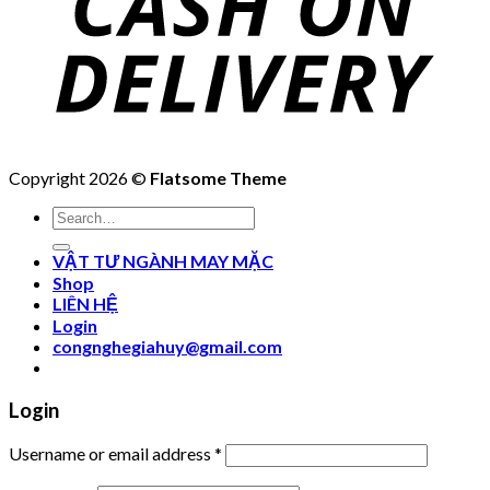
Copyright 2026 ©
Flatsome Theme
Search
for:
VẬT TƯ NGÀNH MAY MẶC
Shop
LIÊN HỆ
Login
congnghegiahuy@gmail.com
Login
Username or email address
*