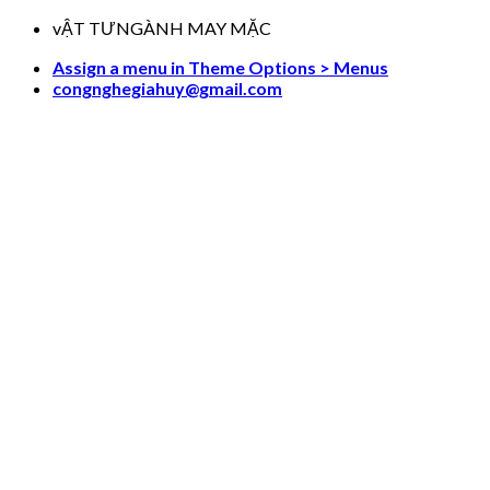
Skip
vẬT TƯNGÀNH MAY MẶC
to
Assign a menu in Theme Options > Menus
content
congnghegiahuy@gmail.com