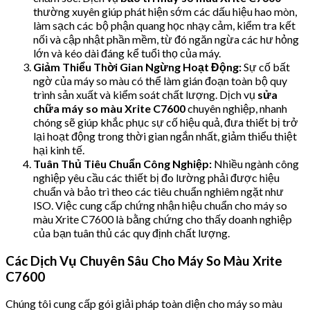
thường xuyên giúp phát hiện sớm các dấu hiệu hao mòn,
làm sạch các bộ phận quang học nhạy cảm, kiểm tra kết
nối và cập nhật phần mềm, từ đó ngăn ngừa các hư hỏng
lớn và kéo dài đáng kể tuổi thọ của máy.
Giảm Thiểu Thời Gian Ngừng Hoạt Động:
Sự cố bất
ngờ của máy so màu có thể làm gián đoạn toàn bộ quy
trình sản xuất và kiểm soát chất lượng. Dịch vụ
sửa
chữa máy so màu Xrite C7600
chuyên nghiệp, nhanh
chóng sẽ giúp khắc phục sự cố hiệu quả, đưa thiết bị trở
lại hoạt động trong thời gian ngắn nhất, giảm thiểu thiệt
hại kinh tế.
Tuân Thủ Tiêu Chuẩn Công Nghiệp:
Nhiều ngành công
nghiệp yêu cầu các thiết bị đo lường phải được hiệu
chuẩn và bảo trì theo các tiêu chuẩn nghiêm ngặt như
ISO. Việc cung cấp chứng nhận hiệu chuẩn cho máy so
màu Xrite C7600 là bằng chứng cho thấy doanh nghiệp
của bạn tuân thủ các quy định chất lượng.
Các Dịch Vụ Chuyên Sâu Cho Máy So Màu Xrite
C7600
Chúng tôi cung cấp gói giải pháp toàn diện cho máy so màu