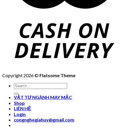
Copyright 2026 ©
Flatsome Theme
Search
for:
VẬT TƯ NGÀNH MAY MẶC
Shop
LIÊN HỆ
Login
congnghegiahuy@gmail.com