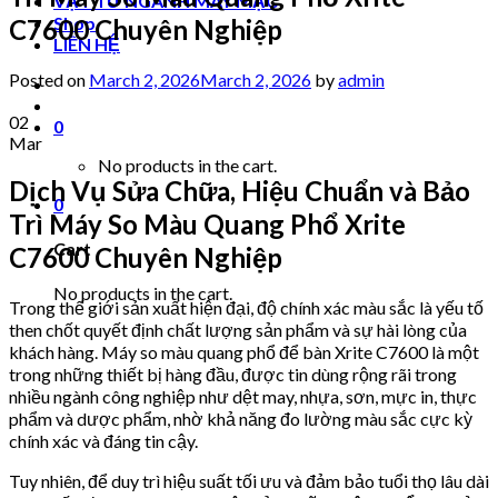
VẬT TƯ NGÀNH MAY MẶC
Shop
C7600 Chuyên Nghiệp
LIÊN HỆ
Posted on
March 2, 2026
March 2, 2026
by
admin
02
0
Mar
No products in the cart.
Dịch Vụ Sửa Chữa, Hiệu Chuẩn và Bảo
0
Trì Máy So Màu Quang Phổ Xrite
Cart
C7600 Chuyên Nghiệp
No products in the cart.
Trong thế giới sản xuất hiện đại, độ chính xác màu sắc là yếu tố
then chốt quyết định chất lượng sản phẩm và sự hài lòng của
khách hàng. Máy so màu quang phổ để bàn Xrite C7600 là một
trong những thiết bị hàng đầu, được tin dùng rộng rãi trong
nhiều ngành công nghiệp như dệt may, nhựa, sơn, mực in, thực
phẩm và dược phẩm, nhờ khả năng đo lường màu sắc cực kỳ
chính xác và đáng tin cậy.
Tuy nhiên, để duy trì hiệu suất tối ưu và đảm bảo tuổi thọ lâu dài