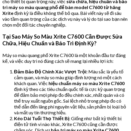
cho thiết bị quan trọng này, việc
sửa chữa, hiệu chuẩn và bảo
trì máy so màu quang phổ để bàn model C7600 từ hãng
Xrite
định kỳ là điều không thể bỏ qua. Bài viết này sẽ đi sâu
vào tầm quan trọng của các dịch vụ này và lý do tại sao bạn nên
chọn một đối tác chuyên nghiệp.
Tại Sao Máy So Màu Xrite C7600 Cần Được Sửa
Chữa, Hiệu Chuẩn và Bảo Trì Định Kỳ?
Máy so màu quang phổ Xrite C7600 là một khoản đầu tư đáng
kể, và việc duy trì nó đúng cách sẽ mang lại nhiều lợi ích:
Đảm Bảo Độ Chính Xác Vượt Trội:
Màu sắc là yếu tố
cảm quan, và máy so màu giúp định lượng nó một cách
khách quan. Việc
hiệu chuẩn máy so màu Xrite C7600
định kỳ theo các tiêu chuẩn quốc tế là cực kỳ quan trọng
để đảm bảo mọi phép đo đều chính xác, nhất quán và có
thể truy xuất nguồn gốc. Sai lệch nhỏ trong phép đo có
thể dẫn đến lãng phí nguyên vật liệu, sản phẩm bị loại bỏ
và mất uy tín thương hiệu.
Kéo Dài Tuổi Thọ Thiết Bị:
Giống như bất kỳ thiết bị
điện tử tinh vi nào khác, Xrite C7600 cũng cần được
chăm sóc. Dịch vụ
bảo trì máy so màu Xrite C7600