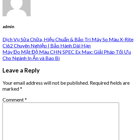
admin
Dịch Vụ Sửa Chữa, Hiệu Chuẩn & Bảo Trì Máy So Màu X-Rite
Ci62 Chuyên Nghiệp | Bảo Hành Dài Hạn
Máy Đo Mật Độ Màu CHN SPEC Ex Max: Giải Pháp Tối Ưu
Cho Ngành In Ấn và Bao Bì
Leave a Reply
Your email address will not be published.
Required fields are
marked
*
Comment
*