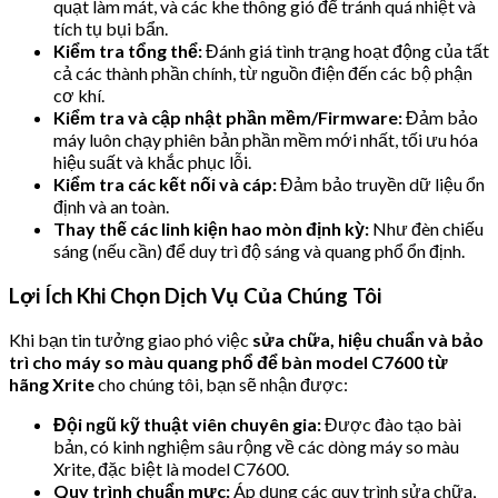
quạt làm mát, và các khe thông gió để tránh quá nhiệt và
tích tụ bụi bẩn.
Kiểm tra tổng thể:
Đánh giá tình trạng hoạt động của tất
cả các thành phần chính, từ nguồn điện đến các bộ phận
cơ khí.
Kiểm tra và cập nhật phần mềm/Firmware:
Đảm bảo
máy luôn chạy phiên bản phần mềm mới nhất, tối ưu hóa
hiệu suất và khắc phục lỗi.
Kiểm tra các kết nối và cáp:
Đảm bảo truyền dữ liệu ổn
định và an toàn.
Thay thế các linh kiện hao mòn định kỳ:
Như đèn chiếu
sáng (nếu cần) để duy trì độ sáng và quang phổ ổn định.
Lợi Ích Khi Chọn Dịch Vụ Của Chúng Tôi
Khi bạn tin tưởng giao phó việc
sửa chữa, hiệu chuẩn và bảo
trì cho máy so màu quang phổ để bàn model C7600 từ
hãng Xrite
cho chúng tôi, bạn sẽ nhận được:
Đội ngũ kỹ thuật viên chuyên gia:
Được đào tạo bài
bản, có kinh nghiệm sâu rộng về các dòng máy so màu
Xrite, đặc biệt là model C7600.
Quy trình chuẩn mực:
Áp dụng các quy trình sửa chữa,