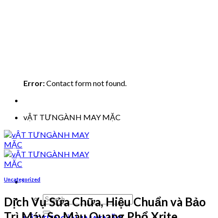
Error:
Contact form not found.
vẬT TƯNGÀNH MAY MẶC
Uncategorized
Search
Dịch Vụ Sửa Chữa, Hiệu Chuẩn và Bảo
for:
Trì Máy So Màu Quang Phổ Xrite