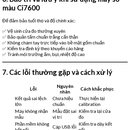
màu Ci7600
Để đảm bảo tuổi thọ và độ chính xác:
✅ Vệ sinh cửa đo thường xuyên
✅ Bảo quản tấm chuẩn trắng cẩn thận
✅ Không chạm tay trực tiếp vào bề mặt gốm chuẩn
✅ Kiểm tra định kỳ theo khuyến cáo hãng
✅ Tránh môi trường ẩm, bụi, nhiệt độ cao
7. Các lỗi thường gặp và cách xử lý
Nguyên
Lỗi
Cách khắc phục
nhân
Kết quả sai lệch
Chưa hiệu
Thực hiện lại
lớn
chuẩn
calibration
Máy không nhận
Mẫu đặt sai
Kiểm tra lại cửa
mẫu
vị trí
đo
Phần mềm không
Kiểm tra dây kết
Cáp USB lỗi
kết nối
nối