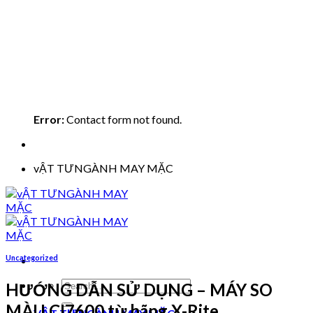
Error:
Contact form not found.
vẬT TƯNGÀNH MAY MẶC
Uncategorized
Search
HƯỚNG DẪN SỬ DỤNG – MÁY SO
for:
MÀU CI7600 từ hãng X-Rite