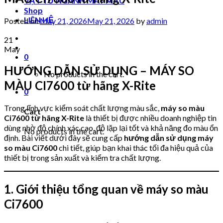
VẬT TƯ NGÀNH MAY MẶC
Shop
LIÊN HỆ
Posted on
May 21, 2026
May 21, 2026
by
admin
21
May
0
HƯỚNG DẪN SỬ DỤNG – MÁY SO
No products in the cart.
MÀU CI7600 từ hãng X-Rite
0
Trong lĩnh vực kiểm soát chất lượng màu sắc,
máy so màu
Cart
Ci7600 từ hãng X-Rite
là thiết bị được nhiều doanh nghiệp tin
dùng nhờ độ chính xác cao, độ lặp lại tốt và khả năng đo màu ổn
No products in the cart.
định. Bài viết dưới đây sẽ cung cấp
hướng dẫn sử dụng máy
so màu Ci7600
chi tiết, giúp bạn khai thác tối đa hiệu quả của
thiết bị trong sản xuất và kiểm tra chất lượng.
1. Giới thiệu tổng quan về máy so màu
Ci7600