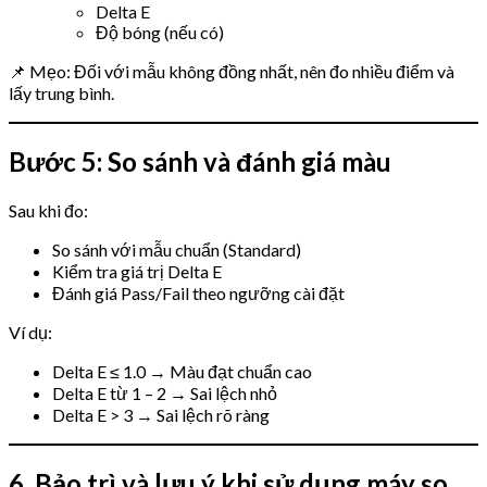
Delta E
Độ bóng (nếu có)
📌 Mẹo: Đối với mẫu không đồng nhất, nên đo nhiều điểm và
lấy trung bình.
Bước 5: So sánh và đánh giá màu
Sau khi đo:
So sánh với mẫu chuẩn (Standard)
Kiểm tra giá trị Delta E
Đánh giá Pass/Fail theo ngưỡng cài đặt
Ví dụ:
Delta E ≤ 1.0 → Màu đạt chuẩn cao
Delta E từ 1 – 2 → Sai lệch nhỏ
Delta E > 3 → Sai lệch rõ ràng
6. Bảo trì và lưu ý khi sử dụng máy so