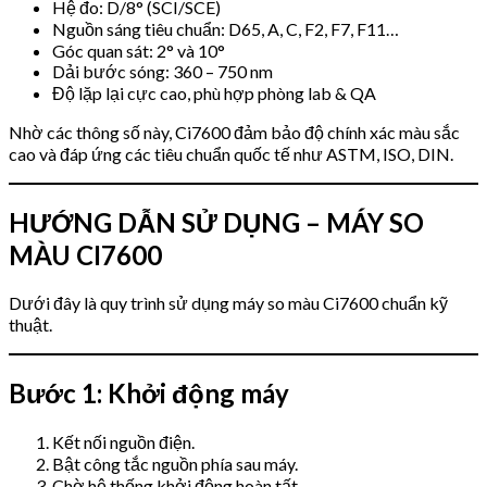
Hệ đo: D/8° (SCI/SCE)
Nguồn sáng tiêu chuẩn: D65, A, C, F2, F7, F11…
Góc quan sát: 2° và 10°
Dải bước sóng: 360 – 750 nm
Độ lặp lại cực cao, phù hợp phòng lab & QA
Nhờ các thông số này, Ci7600 đảm bảo độ chính xác màu sắc
cao và đáp ứng các tiêu chuẩn quốc tế như ASTM, ISO, DIN.
HƯỚNG DẪN SỬ DỤNG – MÁY SO
MÀU CI7600
Dưới đây là quy trình sử dụng máy so màu Ci7600 chuẩn kỹ
thuật.
Bước 1: Khởi động máy
Kết nối nguồn điện.
Bật công tắc nguồn phía sau máy.
Chờ hệ thống khởi động hoàn tất.