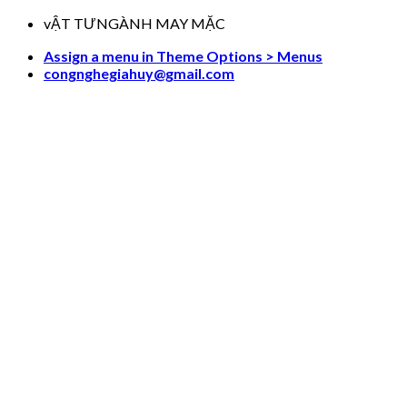
Skip
vẬT TƯNGÀNH MAY MẶC
to
Assign a menu in Theme Options > Menus
content
congnghegiahuy@gmail.com