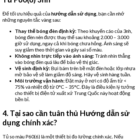
Để tối ưu hiệu quả của
hướng dẫn sử dụng
, bạn cần nhớ
những nguyên tắc vàng sau:
Thay thế bóng đèn định kỳ:
Theo khuyến cáo của 3nh,
bóng đèn nên được thay thế sau khoảng 2.000 – 3.000
giờ sử dụng, ngay cả khi bóng chưa hỏng. Ánh sáng sẽ
suy giảm theo thời gian và gây sai số màu.
Không nhìn trực tiếp vào ánh sáng:
Tránh nhìn thẳng
vào bóng đèn quá lâu để bảo vệ thị giác.
Vệ sinh định kỳ:
Bụi bám trên bề mặt đèn hoặc lớp nhựa
mờ bảo vệ sẽ làm giảm độ sáng. Hãy vệ sinh hàng tuần.
Môi trường vận hành:
Đặt máy ở nơi có độ ẩm từ <
75% và nhiệt độ từ 0°C – 35°C. Đây là điều kiện lý tưởng
cho thiết bị điện tử xuất xứ Trung Quốc này hoạt động
bền bỉ.
4. Tại sao cần tuân thủ Hướng dẫn sử
dụng chính xác?
Tủ so màu P60(6) là một thiết bị đo lường chính xác. Nếu