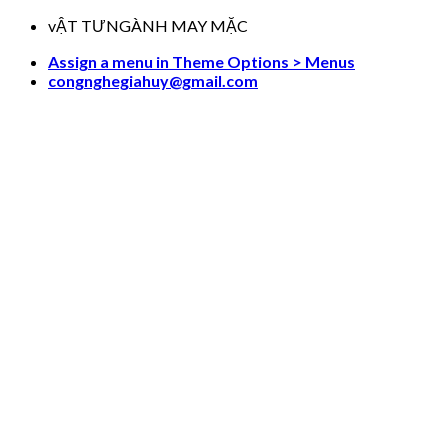
Skip
vẬT TƯNGÀNH MAY MẶC
to
Assign a menu in Theme Options > Menus
content
congnghegiahuy@gmail.com