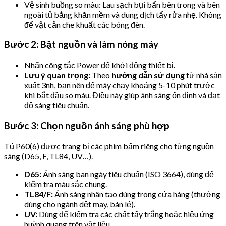
Vệ sinh buồng so màu: Lau sạch bụi bẩn bên trong và bên
ngoài tủ bằng khăn mềm và dung dịch tẩy rửa nhẹ. Không
để vật cản che khuất các bóng đèn.
Bước 2: Bật nguồn và làm nóng máy
Nhấn công tắc Power để khởi động thiết bị.
Lưu ý quan trọng:
Theo
hướng dẫn sử dụng
từ nhà sản
xuất 3nh, bạn nên để máy chạy khoảng 5-10 phút trước
khi bắt đầu so màu. Điều này giúp ánh sáng ổn định và đạt
độ sáng tiêu chuẩn.
Bước 3: Chọn nguồn ánh sáng phù hợp
Tủ P60(6) được trang bị các phím bấm riêng cho từng nguồn
sáng (D65, F, TL84, UV…).
D65:
Ánh sáng ban ngày tiêu chuẩn (ISO 3664), dùng để
kiểm tra màu sắc chung.
TL84/F:
Ánh sáng nhân tạo dùng trong cửa hàng (thường
dùng cho ngành dệt may, bán lẻ).
UV:
Dùng để kiểm tra các chất tẩy trắng hoặc hiệu ứng
huỳnh quang trên vật liệu.