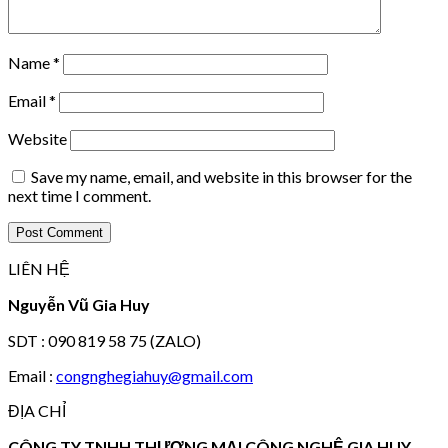
Name
*
Email
*
Website
Save my name, email, and website in this browser for the
next time I comment.
LIÊN HỆ
Nguyễn Vũ Gia Huy
SDT : 090 819 58 75 (ZALO)
Email :
congnghegiahuy@gmail.com
ĐỊA CHỈ
CÔNG TY TNHH THƯƠNG MẠI CÔNG NGHỆ GIA HUY