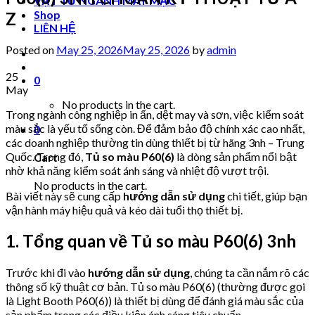
VẬT TƯ NGÀNH MAY MẶC
Shop
Z
LIÊN HỆ
Posted on
May 25, 2026
May 25, 2026
by
admin
25
0
May
No products in the cart.
Trong ngành công nghiệp in ấn, dệt may và sơn, việc kiểm soát
màu sắc là yếu tố sống còn. Để đảm bảo độ chính xác cao nhất,
0
các doanh nghiệp thường tin dùng thiết bị từ hãng 3nh – Trung
Quốc. Trong đó,
Tủ so màu P60(6)
là dòng sản phẩm nổi bật
Cart
nhờ khả năng kiểm soát ánh sáng và nhiệt độ vượt trội.
No products in the cart.
Bài viết này sẽ cung cấp
hướng dẫn sử dụng
chi tiết, giúp bạn
vận hành máy hiệu quả và kéo dài tuổi thọ thiết bị.
1. Tổng quan về Tủ so màu P60(6) 3nh
Trước khi đi vào
hướng dẫn sử dụng
, chúng ta cần nắm rõ các
thông số kỹ thuật cơ bản. Tủ so màu P60(6) (thường được gọi
là Light Booth P60(6)) là thiết bị dùng để đánh giá màu sắc của
sản phẩm trong các điều kiện ánh sáng tiêu chuẩn.