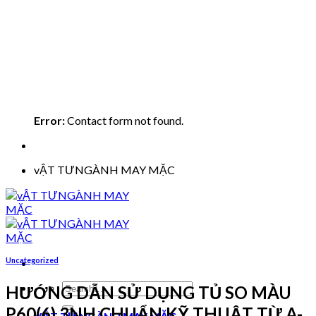
Error:
Contact form not found.
vẬT TƯNGÀNH MAY MẶC
Uncategorized
Search
HƯỚNG DẪN SỬ DỤNG TỦ SO MÀU
for:
P60(6) 3NH CHUẨN KỸ THUẬT TỪ A-