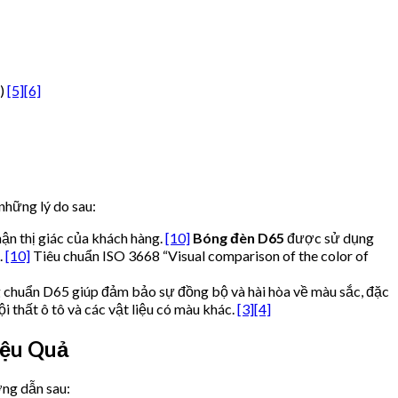
S)
[5]
[6]
 những lý do sau:
hận thị giác của khách hàng.
[10]
Bóng đèn D65
được sử dụng
.
[10]
Tiêu chuẩn ISO 3668 “Visual comparison of the color of
 chuẩn D65 giúp đảm bảo sự đồng bộ và hài hòa về màu sắc, đặc
 thất ô tô và các vật liệu có màu khác.
[3]
[4]
ệu Quả
ớng dẫn sau: