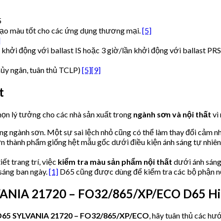
5
tạo màu tốt cho các ứng dụng thương mại.
[5]
]
 khởi động với ballast IS hoặc 3 giờ/lần khởi động với ballast PR
ủy ngân, tuân thủ TCLP)
[5]
[9]
t
họn lý tưởng cho các nhà sản xuất trong
ngành sơn và nội thất
vì
ong ngành sơn. Một sự sai lệch nhỏ cũng có thể làm thay đổi cảm n
 thành phẩm giống hệt mẫu gốc dưới điều kiện ánh sáng tự nhiên
iết trang trí, việc
kiểm tra màu sản phẩm nội thất
dưới ánh sáng
sáng ban ngày.
[1]
D65 cũng được dùng để kiểm tra các bộ phận nội
NIA 21720 – FO32/865/XP/ECO D65 Hi
D65 SYLVANIA 21720 – FO32/865/XP/ECO
, hãy tuân thủ các hư