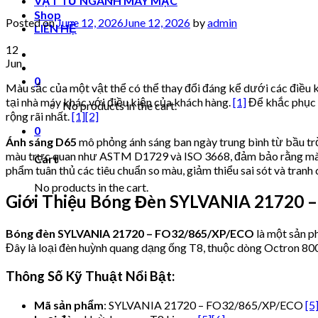
VẬT TƯ NGÀNH MAY MẶC
Shop
Posted on
June 12, 2026
June 12, 2026
by
admin
LIÊN HỆ
12
Jun
0
Màu sắc của một vật thể có thể thay đổi đáng kể dưới các điều k
tại nhà máy khác với điều kiện của khách hàng.
[1]
Để khắc phục đ
No products in the cart.
rộng rãi nhất.
[1]
[2]
0
Ánh sáng D65
mô phỏng ánh sáng ban ngày trung bình từ bầu tr
màu trực quan như ASTM D1729 và ISO 3668, đảm bảo rằng màu 
Cart
phẩm tuân thủ các tiêu chuẩn so màu, giảm thiểu sai sót và tranh
No products in the cart.
Giới Thiệu Bóng Đèn SYLVANIA 21720 
Bóng đèn SYLVANIA 21720 – FO32/865/XP/ECO
là một sản p
Đây là loại đèn huỳnh quang dạng ống T8, thuộc dòng Octron 800
Thông Số Kỹ Thuật Nổi Bật:
Mã sản phẩm
: SYLVANIA 21720 – FO32/865/XP/ECO
[5