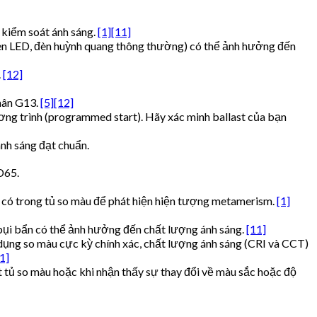
 kiểm soát ánh sáng.
[1]
[11]
đèn LED, đèn huỳnh quang thông thường) có thể ảnh hưởng đến
.
[12]
hân G13.
[5]
[12]
ương trình (programmed start). Hãy xác minh ballast của bạn
ánh sáng đạt chuẩn.
D65.
) có trong tủ so màu để phát hiện hiện tượng metamerism.
[1]
 bụi bẩn có thể ảnh hưởng đến chất lượng ánh sáng.
[11]
dụng so màu cực kỳ chính xác, chất lượng ánh sáng (CRI và CCT)
1]
t tủ so màu hoặc khi nhận thấy sự thay đổi về màu sắc hoặc độ