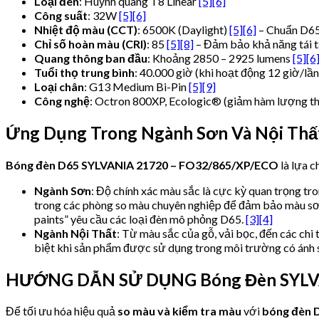
Loại đèn
: Huỳnh quang T8 Linear
[5]
[6]
Công suất
: 32W
[5]
[6]
Nhiệt độ màu (CCT)
: 6500K (Daylight)
[5]
[6]
– Chuẩn D6
Chỉ số hoàn màu (CRI)
: 85
[5]
[8]
– Đảm bảo khả năng tái 
Quang thông ban đầu
: Khoảng 2850 – 2925 lumens
[5]
[6
Tuổi thọ trung bình
: 40.000 giờ (khi hoạt động 12 giờ/lần
Loại chân
: G13 Medium Bi-Pin
[5]
[9]
Công nghệ
: Octron 800XP, Ecologic® (giảm hàm lượng th
Ứng Dụng Trong Ngành Sơn Và Nội Thấ
Bóng đèn D65 SYLVANIA 21720 – FO32/865/XP/ECO
là lựa c
Ngành Sơn
: Độ chính xác màu sắc là cực kỳ quan trọng tr
trong các phòng so màu chuyên nghiệp để đảm bảo màu sơn
paints” yêu cầu các loại đèn mô phỏng D65.
[3]
[4]
Ngành Nội Thất
: Từ màu sắc của gỗ, vải bọc, đến các chi t
biệt khi sản phẩm được sử dụng trong môi trường có ánh 
HƯỚNG DẪN SỬ DỤNG Bóng Đèn SYLVA
Để tối ưu hóa hiệu quả
so màu và kiểm tra màu
với
bóng đèn 