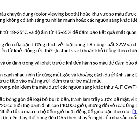
 màu chuyên dụng (color viewing booth) hoặc khu vực so màu được
òng không có ánh sáng tự nhiên mạnh hoặc các nguồn sáng khác (
định từ 18-25°C và độ ẩm từ 45-65% để đảm bảo kết quả nhất quán
g đèn của bạn tương thích với loại bóng T8, công suất 32W và c
điện tử khởi động tức thời (instant start) hoặc khởi động theo ch
và ổn định trong vài phút trước khi tiến hành so màu để đảm bảo 
n cạnh nhau, nhìn từ cùng một góc và khoảng cách dưới ánh sáng 
trực tiếp vào mắt người kiểm tra từ bề mặt mẫu.
trọng, nên kiểm tra màu dưới các nguồn sáng khác (như A, F, CWF
ặc bông gòn để loại bỏ bụi b bẩn, tránh làm trầy xước bề mặt, vì
 có tuổi thọ danh định cao (40.000 giờ), nhưng đối với các ứng 
Nhiều tủ so màu có bộ đếm giờ hoạt động để giúp bạn theo dõi.
[1
 tục, nên thay thế bóng đèn D65 theo khuyến nghị của nhà sản xuấ