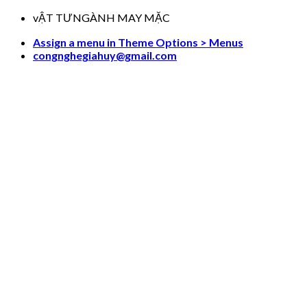
Skip
vẬT TƯNGÀNH MAY MẶC
to
Assign a menu in Theme Options > Menus
content
congnghegiahuy@gmail.com