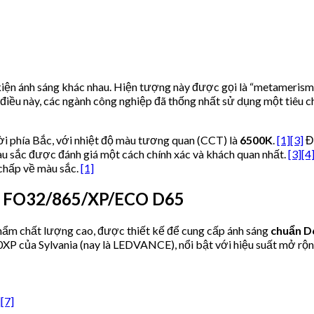
iện ánh sáng khác nhau. Hiện tượng này được gọi là “metamerism” 
iều này, các ngành công nghiệp đã thống nhất sử dụng một tiêu c
ời phía Bắc, với nhiệt độ màu tương quan (CCT) là
6500K
.
[1]
[3]
Đâ
sắc được đánh giá một cách chính xác và khách quan nhất.
[3]
[4
 chấp về màu sắc.
[1]
– FO32/865/XP/ECO D65
hẩm chất lượng cao, được thiết kế để cung cấp ánh sáng
chuẩn D
XP của Sylvania (nay là LEDVANCE), nổi bật với hiệu suất mở rộn
]
[7]