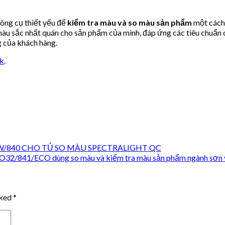
ông cụ thiết yếu để
kiểm tra màu và so màu sản phẩm
một cách 
u sắc nhất quán cho sản phẩm của mình, đáp ứng các tiêu chuẩn c
g của khách hàng.
nk
.
W/840 CHO TỦ SO MÀU SPECTRALIGHT QC
41/ECO dùng so màu và kiểm tra màu sản phẩm ngành sơn và
rked
*