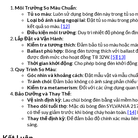
Môi Trường So Màu Chuẩn
:
Tủ so màu
: Luôn sử dụng bóng đèn này trong tủ so
Loại bỏ ánh sáng ngoại lai
: Đặt tủ so màu trong ph
kết quả so màu.
[12]
Điều kiện môi trường
: Duy trì nhiệt độ phòng ổn 
Lắp Đặt và Vận Hành
:
Kiểm tra tương thích
: Đảm bảo tủ so màu hoặc mán
Ballast phù hợp
: Bóng đèn tương thích với ballast 
được định mức cho hoạt động T8 32W.
[5]
[13]
Thời gian khởi động
: Cho phép bóng đèn khởi động 
Quy Trình So Màu
:
Góc nhìn và khoảng cách
: Đặt mẫu vật và mẫu chuẩ
Tránh chói
: Đảm bảo không có ánh sáng phản chiếu 
Kiểm tra metamerism
: Đối với các ứng dụng quan 
Bảo Dưỡng và Thay Thế
:
Vệ sinh định kỳ
: Lau chùi bóng đèn bằng vải mềm ho
Theo dõi tuổi thọ
: Mặc dù bóng đèn SYLVANIA 21720
có thể suy giảm trước khi bóng cháy hoàn toàn.
[14]
Thay thế định kỳ
: Để đảm bảo độ chính xác màu liên
sáng.
Kết Luận