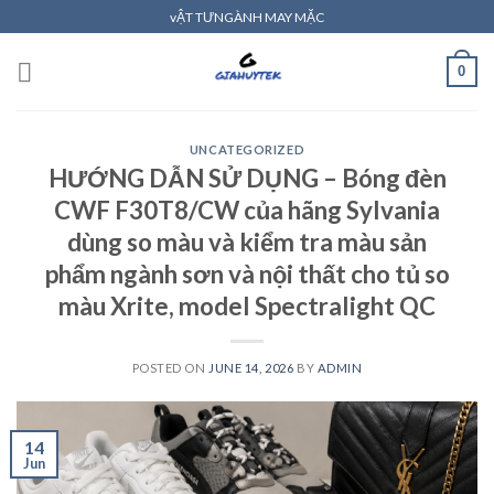
Skip
vẬT TƯNGÀNH MAY MẶC
to
content
0
UNCATEGORIZED
HƯỚNG DẪN SỬ DỤNG – Bóng đèn
CWF F30T8/CW của hãng Sylvania
dùng so màu và kiểm tra màu sản
phẩm ngành sơn và nội thất cho tủ so
màu Xrite, model Spectralight QC
POSTED ON
JUNE 14, 2026
BY
ADMIN
14
Jun