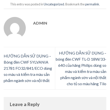
This entry was posted in
Uncategorized
. Bookmark the
permalink
.
ADMIN
HƯỚNG DẪN SỬ DỤNG –
HƯỚNG DẪN SỬ DỤNG –
bóng đèn CWF TL-D 18W/33-
Bóng đèn CWF SYLVANIA
640 của hãng Philips dùng so
21781 FO32/841/ECO dùng
màu và kiểm tra màu sản
so màu và kiểm tra màu sản
phẩm ngành sơn và nội thất
phẩm ngành sơn và nội thất
cho tủ so màu hãng Tilo
Leave a Reply