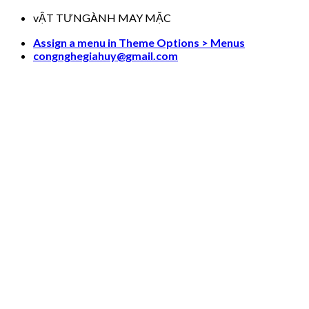
Skip
vẬT TƯNGÀNH MAY MẶC
to
Assign a menu in Theme Options > Menus
content
congnghegiahuy@gmail.com