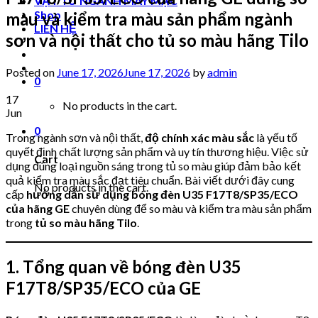
VẬT TƯ NGÀNH MAY MẶC
Shop
màu và kiểm tra màu sản phẩm ngành
LIÊN HỆ
sơn và nội thất cho tủ so màu hãng Tilo
Posted on
June 17, 2026
June 17, 2026
by
admin
0
17
No products in the cart.
Jun
0
Trong ngành sơn và nội thất,
độ chính xác màu sắc
là yếu tố
quyết định chất lượng sản phẩm và uy tín thương hiệu. Việc sử
Cart
dụng đúng loại nguồn sáng trong tủ so màu giúp đảm bảo kết
quả kiểm tra màu sắc đạt tiêu chuẩn. Bài viết dưới đây cung
No products in the cart.
cấp
hướng dẫn sử dụng bóng đèn U35 F17T8/SP35/ECO
của hãng GE
chuyên dùng để so màu và kiểm tra màu sản phẩm
trong
tủ so màu hãng Tilo
.
1. Tổng quan về bóng đèn U35
F17T8/SP35/ECO của GE