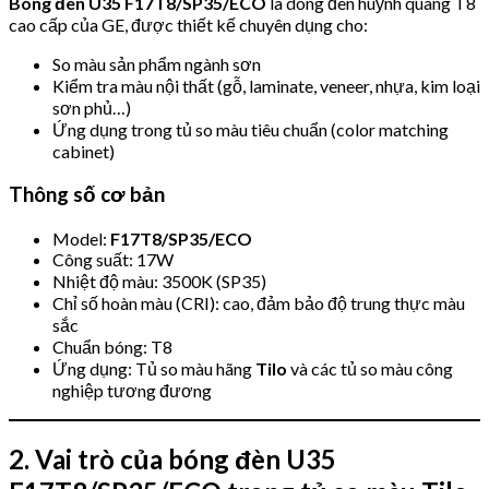
Bóng đèn U35 F17T8/SP35/ECO
là dòng đèn huỳnh quang T8
cao cấp của GE, được thiết kế chuyên dụng cho:
So màu sản phẩm ngành sơn
Kiểm tra màu nội thất (gỗ, laminate, veneer, nhựa, kim loại
sơn phủ…)
Ứng dụng trong tủ so màu tiêu chuẩn (color matching
cabinet)
Thông số cơ bản
Model:
F17T8/SP35/ECO
Công suất: 17W
Nhiệt độ màu: 3500K (SP35)
Chỉ số hoàn màu (CRI): cao, đảm bảo độ trung thực màu
sắc
Chuẩn bóng: T8
Ứng dụng: Tủ so màu hãng
Tilo
và các tủ so màu công
nghiệp tương đương
2. Vai trò của bóng đèn U35