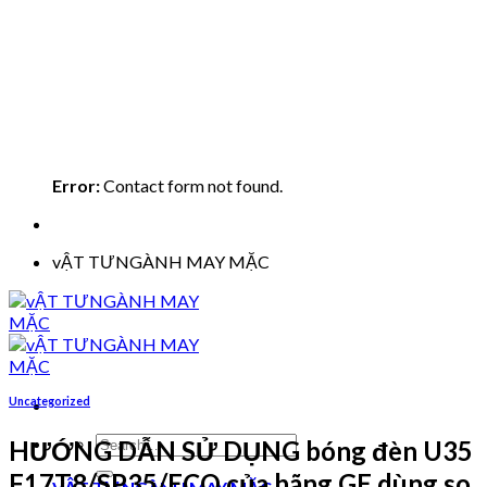
Error:
Contact form not found.
vẬT TƯNGÀNH MAY MẶC
Uncategorized
Search
HƯỚNG DẪN SỬ DỤNG bóng đèn U35
for:
F17T8/SP35/ECO của hãng GE dùng so