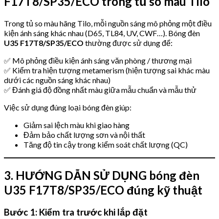
F17T8/SP35/ECO trong tủ so màu Tilo
Trong tủ so màu hãng Tilo, mỗi nguồn sáng mô phỏng một điều
kiện ánh sáng khác nhau (D65, TL84, UV, CWF…). Bóng đèn
U35 F17T8/SP35/ECO
thường được sử dụng để:
✅ Mô phỏng điều kiện ánh sáng văn phòng / thương mại
✅ Kiểm tra hiện tượng metamerism (hiện tượng sai khác màu
dưới các nguồn sáng khác nhau)
✅ Đánh giá độ đồng nhất màu giữa mẫu chuẩn và mẫu thử
Việc sử dụng đúng loại bóng đèn giúp:
Giảm sai lệch màu khi giao hàng
Đảm bảo chất lượng sơn và nội thất
Tăng độ tin cậy trong kiểm soát chất lượng (QC)
3. HƯỚNG DẪN SỬ DỤNG bóng đèn
U35 F17T8/SP35/ECO đúng kỹ thuật
Bước 1: Kiểm tra trước khi lắp đặt