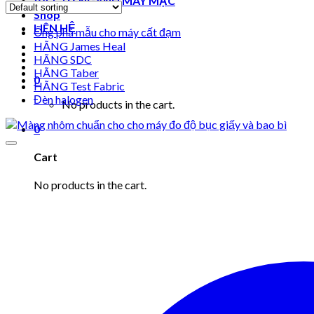
VẬT TƯ NGÀNH MAY MẶC
Shop
LIÊN HỆ
Ống phá mẫu cho máy cất đạm
HÃNG James Heal
HÃNG SDC
HÃNG Taber
0
HÃNG Test Fabric
Đèn halogen
No products in the cart.
0
Cart
No products in the cart.