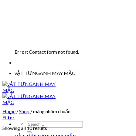
Error:
Contact form not found.
vẬT TƯNGÀNH MAY MẶC
Home
/
Shop
/
màng nhôm chuẩn
Filter
Search
Showing all 10 results
for: