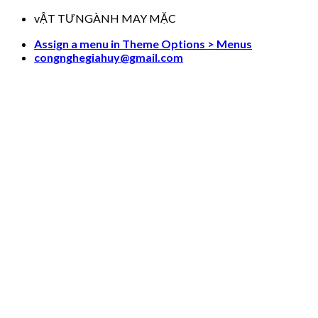
Skip
vẬT TƯNGÀNH MAY MẶC
to
Assign a menu in Theme Options > Menus
content
congnghegiahuy@gmail.com