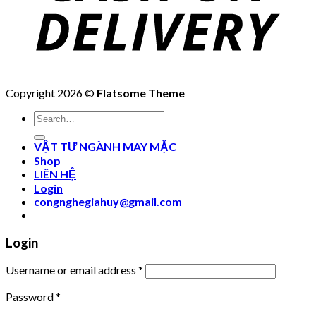
Copyright 2026 ©
Flatsome Theme
Search
for:
VẬT TƯ NGÀNH MAY MẶC
Shop
LIÊN HỆ
Login
congnghegiahuy@gmail.com
Login
Username or email address
*
Password
*