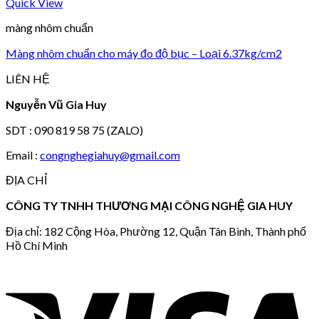
Quick View
màng nhôm chuẩn
Màng nhôm chuẩn cho máy đo độ bục – Loại 6.37kg/cm2
LIÊN HỆ
Nguyễn Vũ Gia Huy
SDT : 090 819 58 75 (ZALO)
Email :
congnghegiahuy@gmail.com
ĐỊA CHỈ
CÔNG TY TNHH THƯƠNG MẠI CÔNG NGHỆ GIA HUY
Địa chỉ: 182 Cộng Hòa, Phường 12, Quận Tân Bình, Thành phố
Hồ Chí Minh