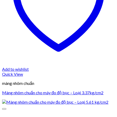
Add to wishlist
Quick View
màng nhôm chuẩn
Màng nhôm chuẩn cho máy đo độ bục – Loại 3.37kg/cm2