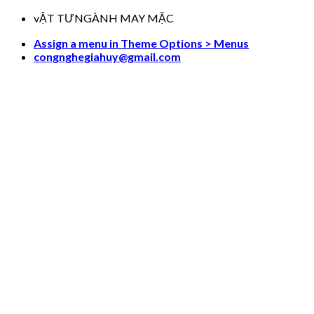
Skip
vẬT TƯNGÀNH MAY MẶC
to
Assign a menu in Theme Options > Menus
content
congnghegiahuy@gmail.com