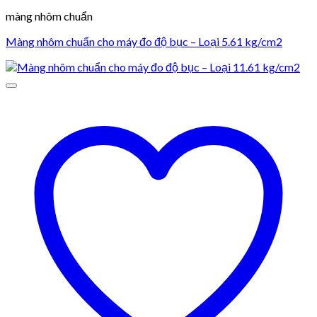
màng nhôm chuẩn
Màng nhôm chuẩn cho máy đo độ bục – Loại 5.61 kg/cm2