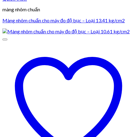
màng nhôm chuẩn
Màng nhôm chuẩn cho máy đo độ bục – Loại 13.41 kg/cm2