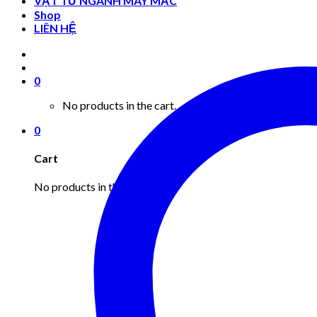
VẬT TƯ NGÀNH MAY MẶC
Shop
LIÊN HỆ
0
No products in the cart.
0
Cart
No products in the cart.