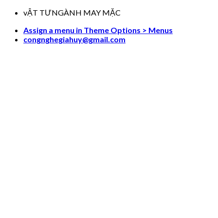
Skip
vẬT TƯNGÀNH MAY MẶC
to
Assign a menu in Theme Options > Menus
content
congnghegiahuy@gmail.com