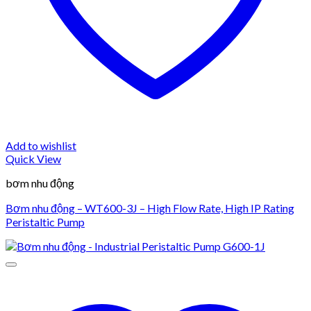
Add to wishlist
Quick View
bơm nhu động
Bơm nhu động – WT600-3J – High Flow Rate, High IP Rating
Peristaltic Pump