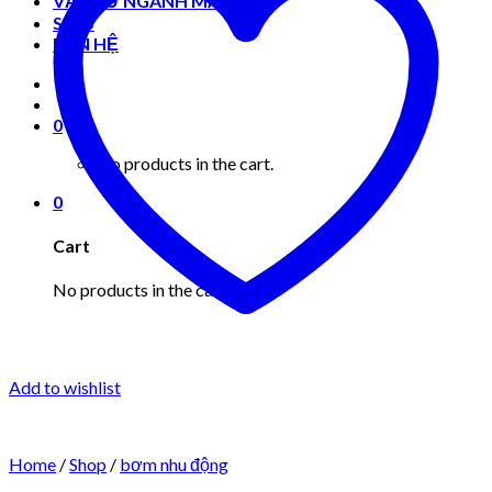
VẬT TƯ NGÀNH MAY MẶC
Shop
LIÊN HỆ
0
No products in the cart.
0
Cart
No products in the cart.
Add to wishlist
Home
/
Shop
/
bơm nhu động