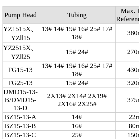
Max. 
Pump Head
Tubing
Referen
YZ1515X、
13# 14# 19# 16# 25# 17#
380
18#
YZⅡ15
YZ2515X、
15# 24#
270
YZⅡ25
13# 14# 19# 16# 25# 17#
FG15-13
430
18#
FG25-13
15# 24#
320
DMD15-13-
2X13# 2X14# 2X19#
B/DMD15-
375
2X16# 2X25#
13-D
BZ15-13-A
14#
22
BZ15-13-B
16#
80
BZ15-13-C
25#
150