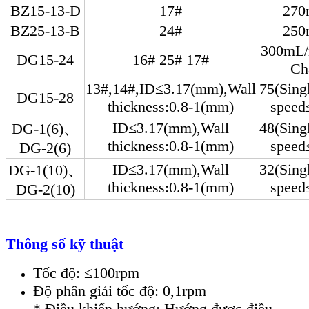
BZ15-13-D
17#
270
BZ25-13-B
24#
250
300mL/
DG15-24
16# 25# 17#
Ch
13#,14#,ID≤3.17(mm),Wall
75(Sing
DG15-28
thickness:0.8-1(mm)
speed
ID≤3.17(mm),Wall
48(Sing
DG-1(6)、
thickness:0.8-1(mm)
speed
DG-2(6)
ID≤3.17(mm),Wall
32(Sing
DG-1(10)、
thickness:0.8-1(mm)
speed
DG-2(10)
Thông số kỹ thuật
Tốc độ: ≤100rpm
Độ phân giải tốc độ: 0,1rpm
* Điều khiển hướng: Hướng được điều