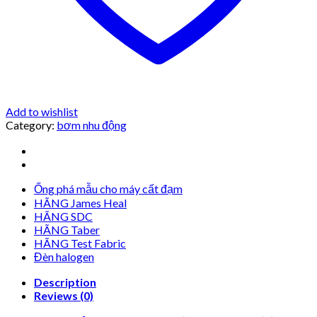
Add to wishlist
Category:
bơm nhu động
Ống phá mẫu cho máy cất đạm
HÃNG James Heal
HÃNG SDC
HÃNG Taber
HÃNG Test Fabric
Đèn halogen
Description
Reviews (0)