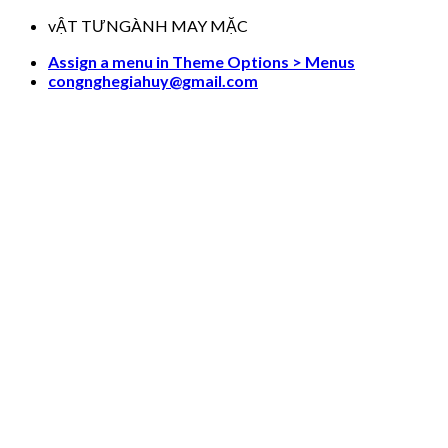
Skip
vẬT TƯNGÀNH MAY MẶC
to
Assign a menu in Theme Options > Menus
content
congnghegiahuy@gmail.com