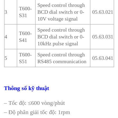
Speed control through
T600-
3
BCD dial switch or 0-
05.63.021
S31
10V voltage signal
Speed control through
T600-
4
BCD dial switch or 0-
05.63.031
S41
10kHz pulse signal
T600-
Speed control through
5
05.63.041
S51
RS485 communication
Thông số kỹ thuật
– Tốc độ: ≤600 vòng/phút
– Độ phân giải tốc độ: 1rpm