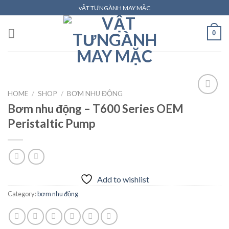
Skip
vẬT TƯNGÀNH MAY MẶC
to
content
0
HOME
/
SHOP
/
BƠM NHU ĐỘNG
Bơm nhu động – T600 Series OEM
Peristaltic Pump
Add to
wishlist
Add to wishlist
Category:
bơm nhu động