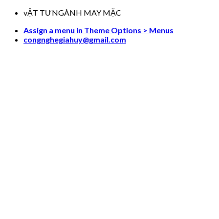
Skip
vẬT TƯNGÀNH MAY MẶC
to
Assign a menu in Theme Options > Menus
content
congnghegiahuy@gmail.com