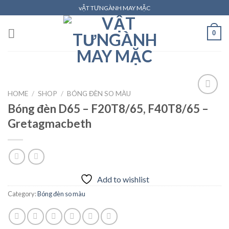
Skip
vẬT TƯNGÀNH MAY MẶC
to
content
0
HOME
/
SHOP
/
BÓNG ĐÈN SO MÀU
Bóng đèn D65 – F20T8/65, F40T8/65 –
Gretagmacbeth
Add to
wishlist
Add to wishlist
Category:
Bóng đèn so màu