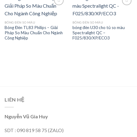
Add to
Add to
BÓNG ĐÈN SO MÀU
BÓNG ĐÈN SO MÀU
wishlist
wishlist
Bóng Đèn TL83 Philips – Giải
bóng đèn U30 cho tủ so màu
Pháp So Màu Chuẩn Cho Ngành
Spectralight QC –
Công Nghiệp
F025/830/XP/ECO3
LIÊN HỆ
Nguyễn Vũ Gia Huy
SDT : 090 819 58 75 (ZALO)