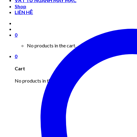
VẬT TƯ NGÀNH MAY MẶC
Shop
LIÊN HỆ
0
No products in the cart.
0
Cart
No products in the cart.