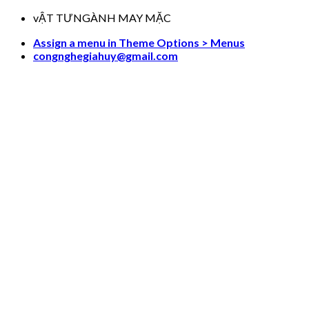
Skip
vẬT TƯNGÀNH MAY MẶC
to
Assign a menu in Theme Options > Menus
content
congnghegiahuy@gmail.com