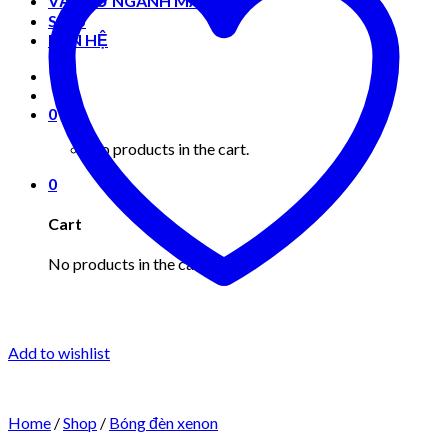
VẬT TƯ NGÀNH MAY MẶC
Shop
LIÊN HỆ
0
No products in the cart.
0
Cart
No products in the cart.
Add to wishlist
Home
/
Shop
/
Bóng đèn xenon