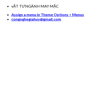
Skip
vẬT TƯNGÀNH MAY MẶC
to
Assign a menu in Theme Options > Menus
content
congnghegiahuy@gmail.com