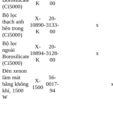
K
00
(Ci5000)
Bộ lọc
X-
20-
thạch anh
10890-
3133-
x
bên trong
K
00
(Ci5000)
Bộ lọc
X-
20-
ngoài
10894-
3128-
x
Borosilicate
K
00
(Ci5000)
Đèn xenon
làm mát
56-
X-
bằng không
0017-
1500
khí, 1500
94
W