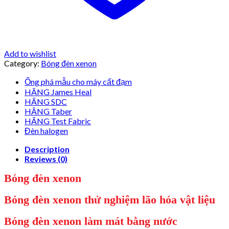
Add to wishlist
Category:
Bóng đèn xenon
Ống phá mẫu cho máy cất đạm
HÃNG James Heal
HÃNG SDC
HÃNG Taber
HÃNG Test Fabric
Đèn halogen
Description
Reviews (0)
Bóng đèn xenon
Bóng đèn xenon thử nghiệm lão hóa vật liệu
Bóng đèn xenon làm mát bằng nước