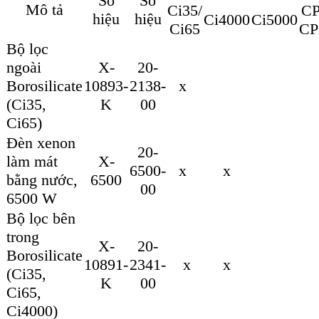
Số
Số
Mô tả
Ci35/
CP
hiệu
hiệu
Ci4000
Ci5000
Ci65
CP
Bộ lọc
ngoài
X-
20-
Borosilicate
10893-
2138-
x
(Ci35,
K
00
Ci65)
Đèn xenon
20-
làm mát
X-
6500-
x
x
bằng nước,
6500
00
6500 W
Bộ lọc bên
trong
X-
20-
Borosilicate
10891-
2341-
x
x
(Ci35,
K
00
Ci65,
Ci4000)