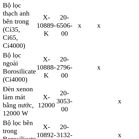
Bộ lọc
thạch anh
X-
20-
bên trong
10889-
6506-
x
x
(Ci35,
K
00
Ci65,
Ci4000)
Bộ lọc
X-
20-
ngoài
10888-
2796-
x
Borosilicate
K
00
(Ci4000)
Đèn xenon
20-
làm mát
X-
3053-
x
bằng nước,
12000
00
12000 W
Bộ lọc bên
X-
20-
trong
10892-
3132-
x
Borosilicate