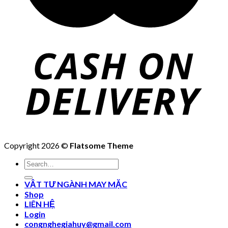
Copyright 2026 ©
Flatsome Theme
Search
for:
VẬT TƯ NGÀNH MAY MẶC
Shop
LIÊN HỆ
Login
congnghegiahuy@gmail.com