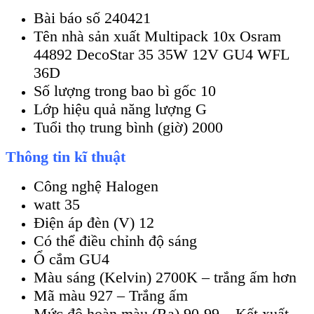
Bài báo số 240421
Tên nhà sản xuất Multipack 10x Osram
44892 DecoStar 35 35W 12V GU4 WFL
36D
Số lượng trong bao bì gốc 10
Lớp hiệu quả năng lượng G
Tuổi thọ trung bình (giờ) 2000
Thông tin kĩ thuật
Công nghệ Halogen
watt 35
Điện áp đèn (V) 12
Có thể điều chỉnh độ sáng
Ổ cắm GU4
Màu sáng (Kelvin) 2700K – trắng ấm hơn
Mã màu 927 – Trắng ấm
Mức độ hoàn màu (Ra) 90-99 – Kết xuất