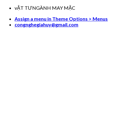
Skip
vẬT TƯNGÀNH MAY MẶC
to
Assign a menu in Theme Options > Menus
content
congnghegiahuy@gmail.com