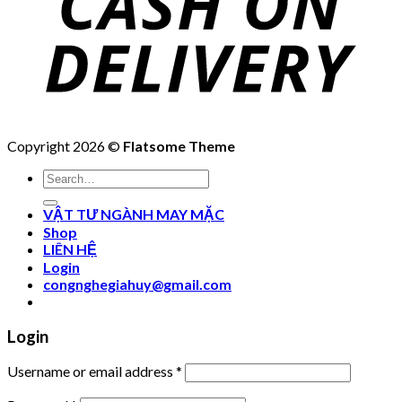
Copyright 2026 ©
Flatsome Theme
Search
for:
VẬT TƯ NGÀNH MAY MẶC
Shop
LIÊN HỆ
Login
congnghegiahuy@gmail.com
Login
Username or email address
*