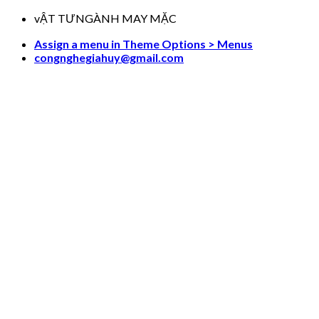
Skip
vẬT TƯNGÀNH MAY MẶC
to
Assign a menu in Theme Options > Menus
content
congnghegiahuy@gmail.com