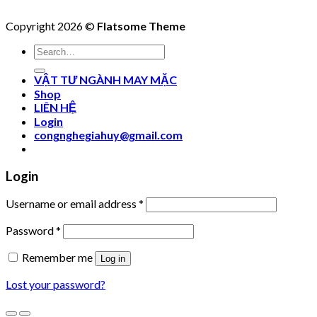
Copyright 2026 ©
Flatsome Theme
Search
for:
VẬT TƯ NGÀNH MAY MẶC
Shop
LIÊN HỆ
Login
congnghegiahuy@gmail.com
Login
Username or email address
*
Password
*
Remember me
Log in
Lost your password?