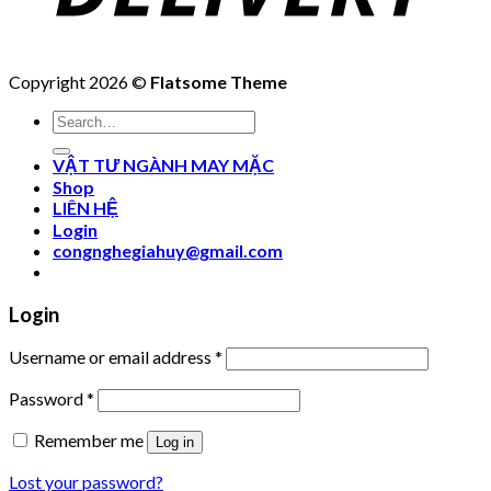
Copyright 2026 ©
Flatsome Theme
Search
for:
VẬT TƯ NGÀNH MAY MẶC
Shop
LIÊN HỆ
Login
congnghegiahuy@gmail.com
Login
Username or email address
*
Password
*
Remember me
Log in
Lost your password?