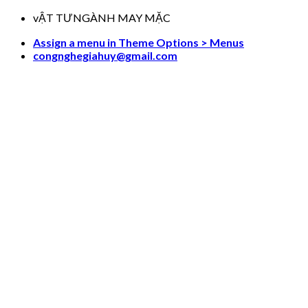
Skip
vẬT TƯNGÀNH MAY MẶC
to
Assign a menu in Theme Options > Menus
content
congnghegiahuy@gmail.com