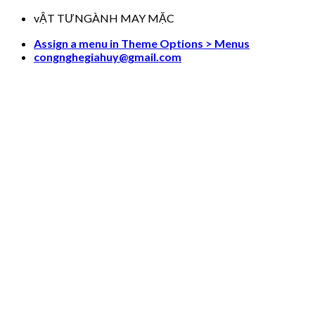
Skip
vẬT TƯNGÀNH MAY MẶC
to
Assign a menu in Theme Options > Menus
content
congnghegiahuy@gmail.com