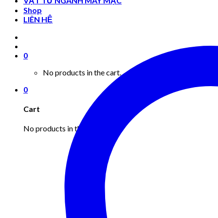
VẬT TƯ NGÀNH MAY MẶC
Shop
LIÊN HỆ
0
No products in the cart.
0
Cart
No products in the cart.