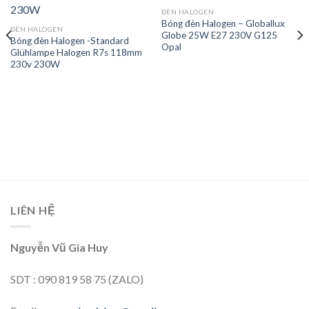
Add to
Add to
ĐÈN HALOGEN
wishlist
wishlist
Bóng đèn Halogen – Globallux
ĐÈN HALOGEN
Globe 25W E27 230V G125
Bóng đèn Halogen -Standard
Opal
Glühlampe Halogen R7s 118mm
230v 230W
LIÊN HỆ
Nguyễn Vũ Gia Huy
SDT : 090 819 58 75 (ZALO)