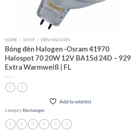
HOME
/
SHOP
/
ĐÈN HALOGEN
Bóng đèn Halogen -Osram 41970
Halospot 70 20W 12V BA15d 24D – 929
Extra Warmweiß | FL
Add to wishlist
Category:
Đèn halogen