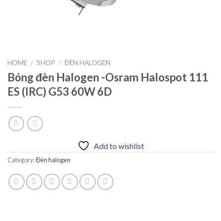
HOME
/
SHOP
/
ĐÈN HALOGEN
Bóng đèn Halogen -Osram Halospot 111
ES (IRC) G53 60W 6D
Add to wishlist
Category:
Đèn halogen