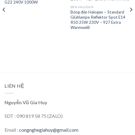
G22 240V 1000W
wishlist
wishlist
ĐÈN HALOGEN
Bóng đèn Halogen – Standard
Glühlampe Reflektor Spot E14
R50 25W 230V – 927 Extra
Warmweiß
LIÊN HỆ
Nguyễn Vũ Gia Huy
SDT : 090 819 58 75 (ZALO)
Email :
congnghegiahuy@gmail.com