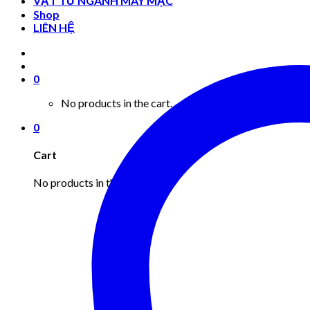
VẬT TƯ NGÀNH MAY MẶC
Shop
LIÊN HỆ
0
No products in the cart.
0
Cart
No products in the cart.