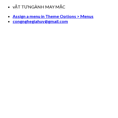
Skip
vẬT TƯNGÀNH MAY MẶC
to
Assign a menu in Theme Options > Menus
content
congnghegiahuy@gmail.com