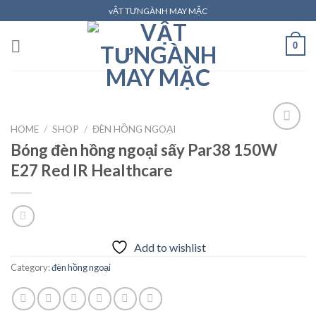
Skip
vẬT TƯNGÀNH MAY MẶC
to
content
0
HOME
/
SHOP
/
ĐÈN HỒNG NGOẠI
Bóng đèn hồng ngoại sấy Par38 150W
E27 Red IR Healthcare
Add to
wishlist
Add to wishlist
Category:
đèn hồng ngoại