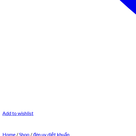
Add to wishlist
Home
/
Shop
/
đèn uv diệt khuẩn