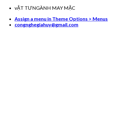
Skip
vẬT TƯNGÀNH MAY MẶC
to
Assign a menu in Theme Options > Menus
content
congnghegiahuy@gmail.com