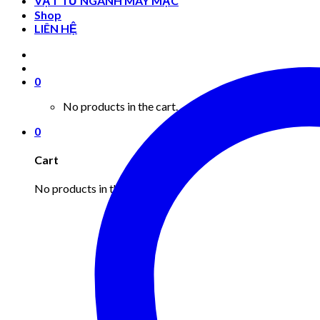
VẬT TƯ NGÀNH MAY MẶC
Shop
LIÊN HỆ
0
No products in the cart.
0
Cart
No products in the cart.