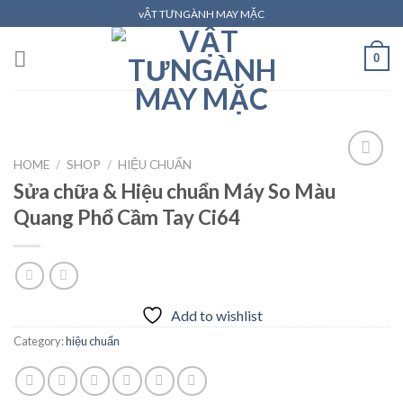
Skip
vẬT TƯNGÀNH MAY MẶC
to
content
0
HOME
/
SHOP
/
HIỆU CHUẨN
Sửa chữa & Hiệu chuẩn Máy So Màu
Quang Phổ Cầm Tay Ci64
Add to
wishlist
Add to wishlist
Category:
hiệu chuẩn