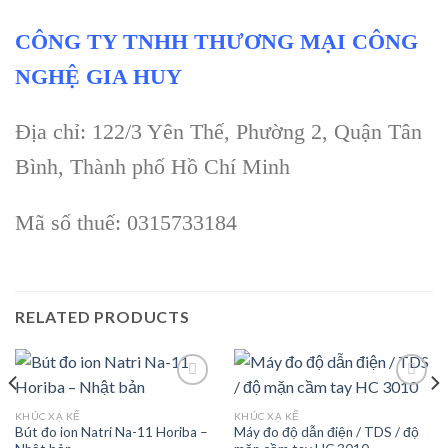
CÔNG TY TNHH THƯƠNG MẠI CÔNG
NGHỆ GIA HUY
Địa chỉ: 122/3 Yên Thế, Phường 2, Quận Tân
Bình, Thành phố Hồ Chí Minh
Mã số thuế: 0315733184
RELATED PRODUCTS
KHÚC XẠ KẾ
KHÚC XẠ KẾ
Bút đo ion Natri Na-11 Horiba –
Máy đo độ dẫn điện / TDS / độ
Add to
Add to
wishlist
wishlist