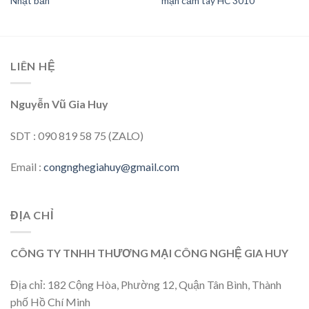
Nhật bản
mặn cầm tay HC 3010
LIÊN HỆ
Nguyễn Vũ Gia Huy
SDT : 090 819 58 75 (ZALO)
Email :
congnghegiahuy@gmail.com
ĐỊA CHỈ
CÔNG TY TNHH THƯƠNG MẠI CÔNG NGHỆ GIA HUY
Địa chỉ: 182 Cộng Hòa, Phường 12, Quận Tân Bình, Thành
phố Hồ Chí Minh