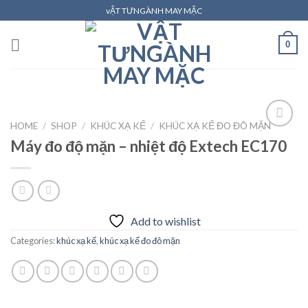
Skip
vẬT TƯNGÀNH MAY MẶC
to
content
0
HOME
/
SHOP
/
KHÚC XẠ KẾ
/
KHÚC XẠ KẾ ĐO ĐÔ MẶN
Máy đo độ mặn – nhiệt độ Extech EC170
Add to
wishlist
Add to wishlist
Categories:
khúc xạ kế
,
khúc xạ kế đo đô mặn