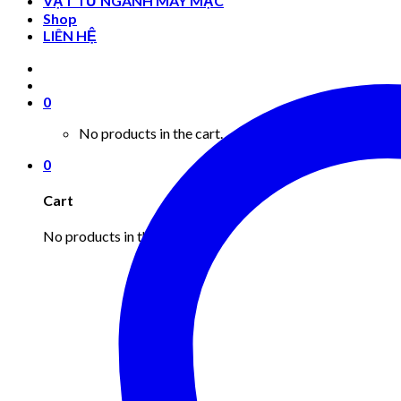
VẬT TƯ NGÀNH MAY MẶC
Shop
LIÊN HỆ
0
No products in the cart.
0
Cart
No products in the cart.