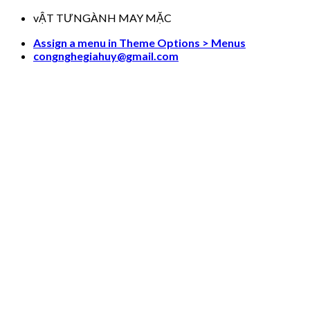
Skip
vẬT TƯNGÀNH MAY MẶC
to
Assign a menu in Theme Options > Menus
content
congnghegiahuy@gmail.com