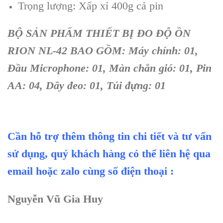
Trọng lượng: Xấp xỉ 400g cả pin
BỘ SẢN PHẨM
THIẾT BỊ ĐO ĐỘ ỒN
RION NL-42
BAO GỒM
:
M
áy chính: 01,
Đ
ầu Microphone: 01
,
M
àn ch
ắn gi
ó: 01, Pin
AA: 04, Dây đeo: 01, Túi đ
ựng: 01
Cần hỗ trợ thêm thông tin chi tiết và tư vấn
sử dụng, quý khách hàng có thể liên hệ qua
email hoặc zalo cùng số điện thoại :
Nguyễn Vũ Gia Huy