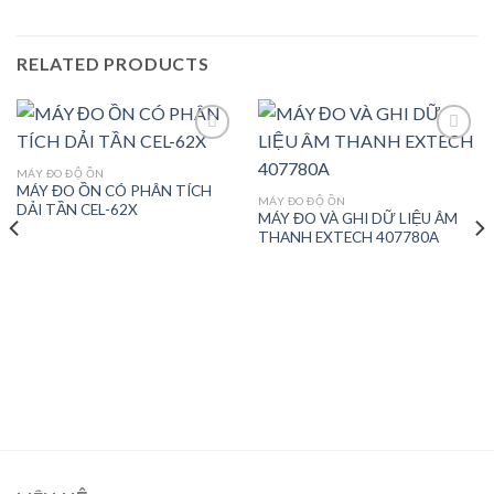
RELATED PRODUCTS
MÁY ĐO ĐỘ ỒN
MÁY ĐO ỒN CÓ PHÂN TÍCH
Add to
Add to
MÁY ĐO ĐỘ ỒN
DẢI TẦN CEL-62X
wishlist
wishlist
MÁY ĐO VÀ GHI DỮ LIỆU ÂM
THANH EXTECH 407780A