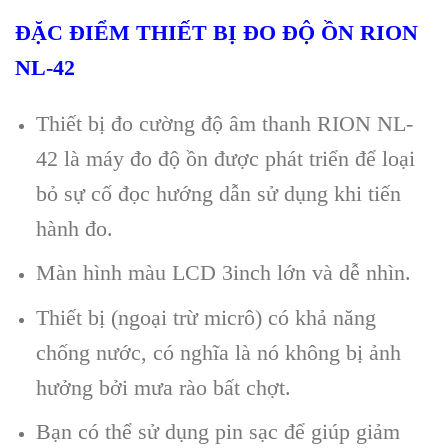
Đ
ẶC ĐIỂM THIẾT BỊ ĐO ĐỘ ỒN RION
NL-42
Thi
ết bị đo
cường độ âm thanh
RION NL-
42
l
à máy đo đ
ộ ồn được ph
át tri
ển để loại
bỏ sự cố đọc hướng dẫn sử dụng khi tiến
h
ành đo.
Màn hình màu LCD 3inch l
ớn v
à d
ễ nh
ìn.
Thi
ết bị (ngoại trừ micr
ô) có kh
ả năng
chống nước, c
ó nghĩa là nó không b
ị ảnh
hưởng bởi mưa r
ào b
ất chợt.
Bạn c
ó th
ể sử dụng pin sạc để gi
úp gi
ảm