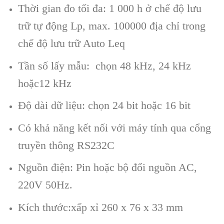
Thời gian đo tối đa: 1 000 h ở chế độ lưu
trữ tự động Lp, max. 100000 địa chỉ trong
chế độ lưu trữ Auto Leq
Tần số lấy mẫu: chọn 48 kHz, 24 kHz
hoặc12 kHz
Độ d
ài d
ữ liệu: chọn 24 bit hoặc 16 bit
C
ó kh
ả năng kết nối với m
áy tính qua c
ổng
truyền th
ông RS232C
Ngu
ồn điện: Pin hoặc bộ đổi nguồn AC,
220V 50Hz.
K
ích thư
ớc:xấp xỉ 260 x 76 x 33 mm