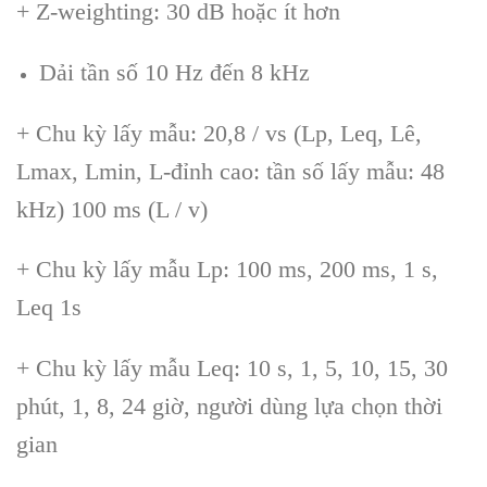
+ Z-weighting: 30 dB ho
ặc
ít hơn
D
ải tần số 10 Hz đến 8 kHz
+
Chu kỳ lấy mẫu: 20,8 / vs (Lp, Leq, L
ê,
Lmax, Lmin, L-đ
ỉnh cao: tần số lấy mẫu: 48
kHz) 100 ms (L / v)
+
Chu kỳ lấy mẫu Lp: 100 ms, 200 ms, 1 s,
Leq 1s
+
Chu kỳ lấy mẫu Leq: 10 s, 1, 5, 10, 15, 30
ph
út, 1, 8, 24 gi
ờ, người d
ùng l
ựa chọn thời
gian