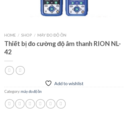
HOME
/
SHOP
/
MÁY ĐO ĐỘ ỒN
Thiết bị đo cường độ âm thanh RION NL-
42
Add to wishlist
Category:
máy đo độ ồn