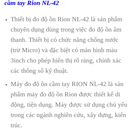
cầm tay Rion NL-42
Thiết bị đo độ ồn Rion NL-42
l
à s
ản phẩm
chuy
ên d
ụng d
ùng trong vi
ệc đo độ ồn
âm
thanh. Thi
ết bị c
ó ch
ức năng chống nước
(trừ Micro) v
à đ
ặc biệt c
ó màn hình màu
3inch cho phép hi
ển thị r
õ ràng, chính xác
các thông s
ố kỹ thuật.
Máy đo độ ồn cầm tay RION NL-42
l
à s
ản
phẩm m
áy đo đ
ộ ồn Rion được thiết kế di
động, tiện dụng. M
áy đư
ợc sử dụng chủ yếu
trong c
ác ngành nghiên c
ứu, x
ây d
ựng, kiến
tr
úc.