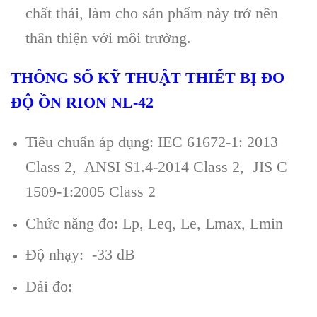
chất thải, l
àm cho s
ản phẩm n
ày tr
ở n
ên
thân thi
ện với m
ôi trư
ờng.
TH
ÔNG S
Ố KỸ THUẬT THIẾT BỊ ĐO
ĐỘ ỒN RION NL-42
Tiêu chu
ẩn
áp d
ụng: IEC 61672-1: 2013
Class 2, ANSI S1.4-2014 Class 2, JIS C
1509-1:2005 Class 2
Chức năng đo: Lp, Leq, Le, Lmax, Lmin
Độ nhạy: -33 dB
Dải đo
: