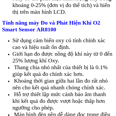
khoảng 0-25% (đơn vị đo thể t
ích) và hi
ển
thị tr
ên màn hình LCD.
Tính năng
máy Đo và Phát Hi
ện Kh
í O2
Smart Sensor AR8100
S
ử dụng cảm biến oxy c
ó tính chính xác
cao và hi
ệu suất ổn định.
Giới hạn đo được nồng độ kh
í này t
ừ 0 đến
25% lượng kh
í Oxy.
Thang chia nh
ỏ nhất của thiết bị l
à 0.1%
giúp k
ết quả đo ch
ính xác hơn.
Kho
ảng thời gian giữa hai lần đo rất nhỏ
n
ên cho k
ết quả nhanh ch
óng chính xác.
H
ỗ trợ thiết lập mức cảnh b
áo âm thanh
khi k
ết quả đo được vượt hoặc thấp hơn
ngưỡng cho ph
ép.
Màn hình đèn n
ền dễ d
àng đ
ọc trong điều