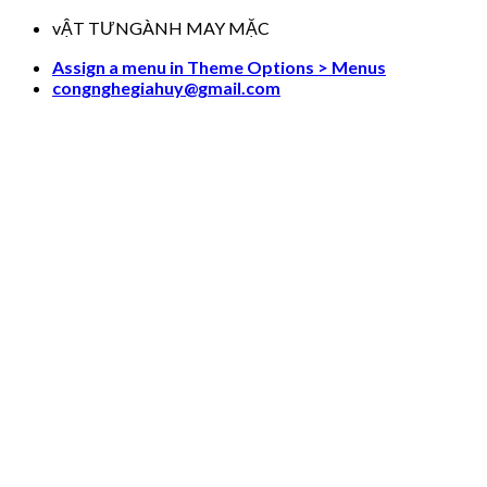
Skip
vẬT TƯNGÀNH MAY MẶC
to
Assign a menu in Theme Options > Menus
content
congnghegiahuy@gmail.com