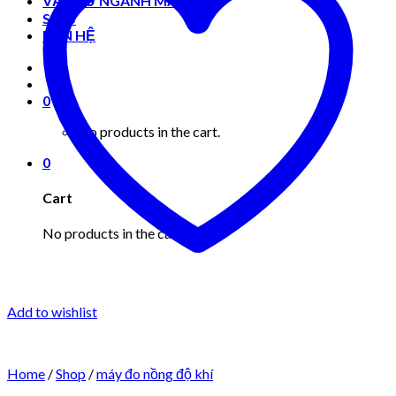
VẬT TƯ NGÀNH MAY MẶC
Shop
LIÊN HỆ
0
No products in the cart.
0
Cart
No products in the cart.
Add to wishlist
Home
/
Shop
/
máy đo nồng độ khí