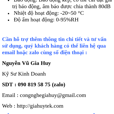
tr
ị b
áo đ
ộng,
âm báo đư
ợc chia th
ành 80dB
Nhi
ệt độ hoạt động
:
-20~50
°C
Đ
ộ ẩm hoạt động
:
0-95%RH
Cần hỗ trợ thêm thông tin chi tiết và tư vấn
sử dụng, quý khách hàng có thể liên hệ qua
email hoặc zalo cùng số điện thoại :
Nguyễn Vũ Gia Huy
Kỹ Sư Kinh Doanh
SDT : 090 819 58 75 (zalo)
Email : congnghegiahuy@gmail.com
Web : http://giahuytek.com