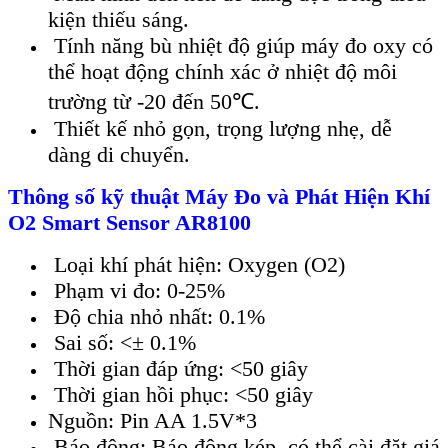
kiện thiếu s
áng.
Tính năng bù nhi
ệt độ gi
úp máy đo oxy có
th
ể hoạt động ch
ính xác
ở nhiệt độ m
ôi
trư
ờng từ -20 đến 50
℃
.
Thi
ết kế nhỏ gọn, trọng lượng nhẹ, dễ
d
àng di chuy
ển.
Th
ông s
ố kỹ thuật
Máy Đo và Phát Hi
ện Kh
í
O2 Smart Sensor AR8100
Lo
ại kh
í phát hi
ện
:
Oxygen (O2)
Phạm vi đo
:
0-25%
Đ
ộ
chia nhỏ nhất
:
0.1%
Sai số
:
<
± 0.1%
Th
ời gian đ
áp
ứng
:
<50 gi
ây
Th
ời gian hồi phục
:
<50 gi
ây
Ngu
ồn
:
Pin AA 1.5V*3
B
áo đ
ộng
:
B
áo đ
ộng k
ép, có th
ể c
ài đ
ặt gi
á