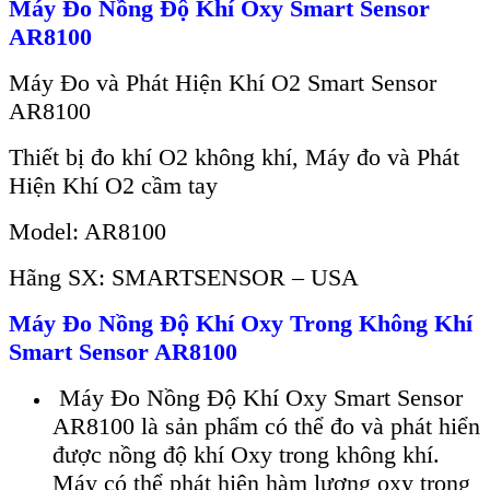
Máy Đo N
ồng Độ Kh
í Oxy Smart Sensor
AR8100
Máy Đo và Phát Hi
ện Kh
í O2 Smart Sensor
AR8100
Thiết bị đo khí O2 không khí, Máy đo và Phát
Hi
ện Kh
í O2 cầm tay
Model: AR8100
Hãng SX: SMARTSENSOR – USA
Máy Đo N
ồng Độ Kh
í Oxy Trong Không Khí
Smart Sensor AR8100
Máy Đo N
ồng Độ Kh
í Oxy Smart Sensor
AR8100 là s
ản phẩm c
ó th
ể đo v
à phát hi
ển
được nồng độ kh
í Oxy trong không khí.
Máy có th
ể ph
át hi
ện h
àm lư
ợng oxy trong