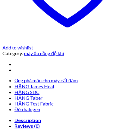
Add to wishlist
Category:
máy đo nồng độ khí
Ống phá mẫu cho máy cất đạm
HÃNG James Heal
HÃNG SDC
HÃNG Taber
HÃNG Test Fabric
Đèn halogen
Description
Reviews (0)