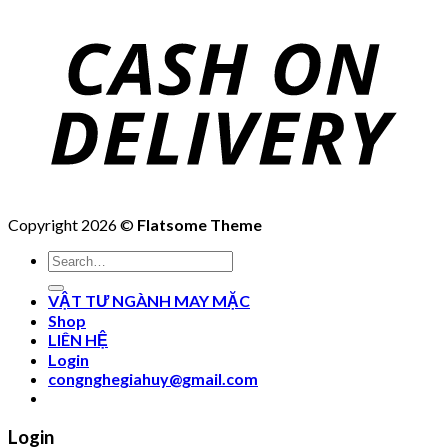
Copyright 2026 ©
Flatsome Theme
Search
for:
VẬT TƯ NGÀNH MAY MẶC
Shop
LIÊN HỆ
Login
congnghegiahuy@gmail.com
Login