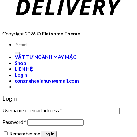
Copyright 2026 ©
Flatsome Theme
Search
for:
VẬT TƯ NGÀNH MAY MẶC
Shop
LIÊN HỆ
Login
congnghegiahuy@gmail.com
Login
Username or email address
*
Password
*
Remember me
Log in