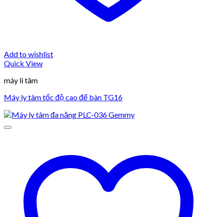
Add to wishlist
Quick View
máy li tâm
Máy ly tâm tốc độ cao để bàn TG16