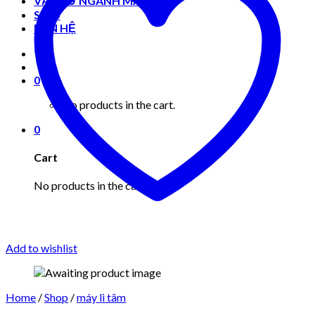
VẬT TƯ NGÀNH MAY MẶC
Shop
LIÊN HỆ
0
No products in the cart.
0
Cart
No products in the cart.
Add to wishlist
Home
/
Shop
/
máy li tâm