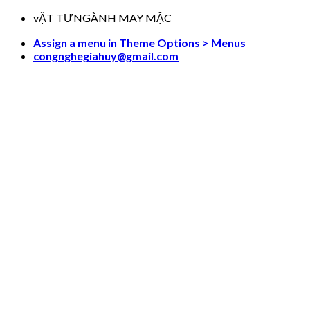
Skip
vẬT TƯNGÀNH MAY MẶC
to
Assign a menu in Theme Options > Menus
content
congnghegiahuy@gmail.com