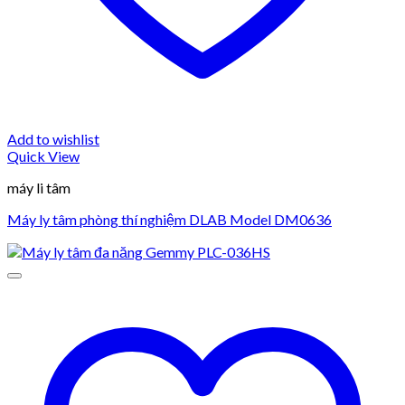
Add to wishlist
Quick View
máy li tâm
Máy ly tâm phòng thí nghiệm DLAB Model DM0636