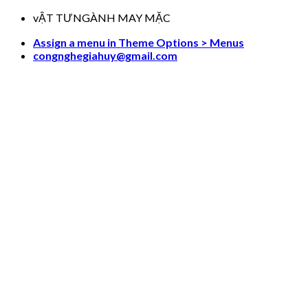
Skip
vẬT TƯNGÀNH MAY MẶC
to
Assign a menu in Theme Options > Menus
content
congnghegiahuy@gmail.com