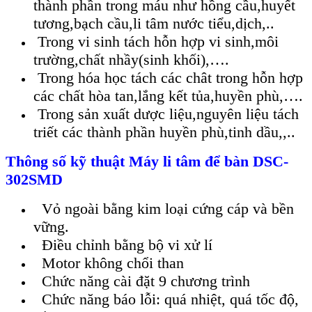
thành phần trong máu như hồng cầu,huyết
tương,bạch cầu,li tâm nước tiểu,dịch,..
Trong vi sinh tách hỗn hợp vi sinh,môi
trường,chất nhầy(sinh khối),….
Trong hóa học tách các chât trong hỗn hợp
các chất hòa tan,lắng kết tủa,huyền phù,….
Trong sản xuất dược liệu,nguyên liệu tách
triết các thành phần huyền phù,tinh dầu,,..
Thông số kỹ thuật Máy li tâm để bàn DSC-
302SMD
Vỏ ngoài bằng kim loại cứng cáp và bền
vững.
Điều chỉnh bằng bộ vi xử lí
Motor không chổi than
Chức năng cài đặt 9 chương trình
Chức năng báo lỗi: quá nhiệt, quá tốc độ,