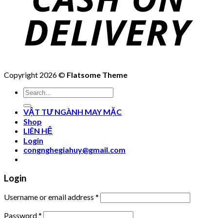
Copyright 2026 ©
Flatsome Theme
Search
for:
VẬT TƯ NGÀNH MAY MẶC
Shop
LIÊN HỆ
Login
congnghegiahuy@gmail.com
Login
Username or email address
*
Password
*