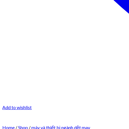
Add to wishlist
Home
/
Shop
/
máy và thiết bị ngành dệt may