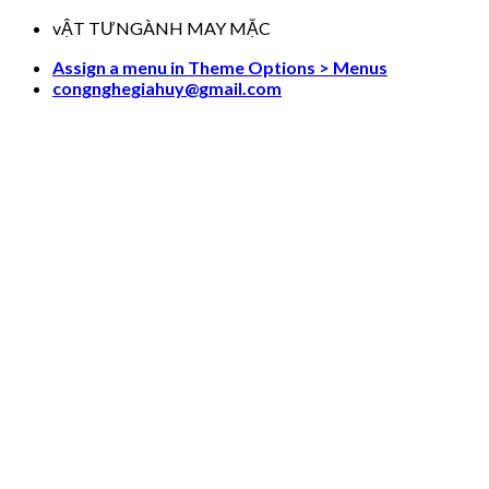
Skip
vẬT TƯNGÀNH MAY MẶC
to
Assign a menu in Theme Options > Menus
content
congnghegiahuy@gmail.com