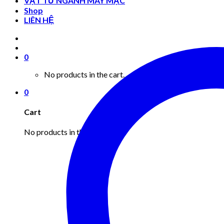
VẬT TƯ NGÀNH MAY MẶC
Shop
LIÊN HỆ
0
No products in the cart.
0
Cart
No products in the cart.