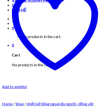
VẬT TƯ NGÀNH MAY MẶC
Shop
LIÊN HỆ
0
No products in the cart.
0
Cart
No products in the cart.
Add to wishlist
Home
/
Shop
/
nhiệt kế hồng ngoại đo người- động vật