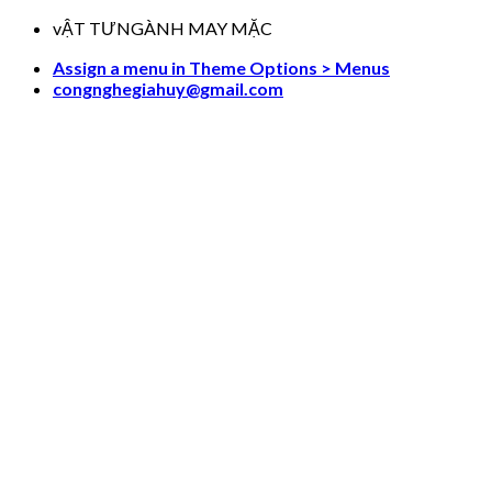
Skip
vẬT TƯNGÀNH MAY MẶC
to
Assign a menu in Theme Options > Menus
content
congnghegiahuy@gmail.com