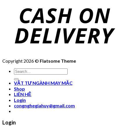
Copyright 2026 ©
Flatsome Theme
Search
for:
VẬT TƯ NGÀNH MAY MẶC
Shop
LIÊN HỆ
Login
congnghegiahuy@gmail.com
Login