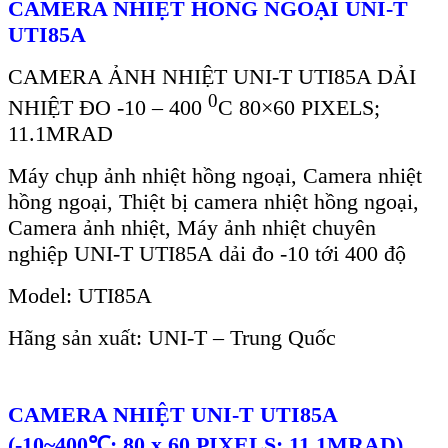
CAMERA NHI
ỆT
HỒNG NGOẠI
UNI-T
UTI85A
CAMERA ẢNH NHIỆT UNI-T UTI85A DẢI
0
NHIỆT ĐO -10 – 400
C 80×60 PIXELS;
11.1MRAD
Máy chụp ảnh nhiệt hồng ngoại, Camera nhiệt
hồng ngoại, Thiệt bị camera nhiệt hồng ngoại,
Camera ảnh nhiệt, Máy ảnh nhiệt chuyên
nghiệp UNI-T
UTI85A
dải đo -10 tới 400 độ
Model: UTI85A
Hãng s
ản xuất: UNI-T
–
Trung Quốc
CAMERA NHI
ỆT UNI-T UTI85A
(-10~400
℃
; 80 x 60 PIXELS; 11.1MRAD)