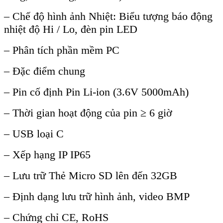
–
Chế độ h
ình
ảnh Nhiệt
:
Biểu tượng b
áo đ
ộng
nhiệt độ Hi / Lo, đ
èn pin LED
– Phân tích ph
ần mềm PC
–
Đặc điểm chung
–
Pin cố định Pin Li-ion (3.6V 5000mAh)
–
Thời gian hoạt động của pin ≥ 6 giờ
–
USB loại C
–
Xếp hạng IP IP65
–
Lưu trữ Thẻ Micro SD l
ên đ
ến 32GB
–
Định dạng lưu trữ h
ình
ảnh, video BMP
–
Chứng chỉ CE, RoHS