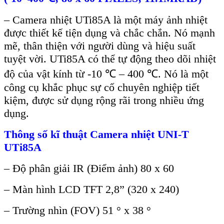
– Camera nhiệt UTi85A là m
ột m
áy
ảnh nhiệt
được thiết kế tiện dụng v
à ch
ắc chắn. N
ó m
ạnh
mẽ, th
ân thi
ện với người d
ùng và hi
ệu suất
tuyệt vời. UTi85A c
ó th
ể tự động theo d
õi nhi
ệt
độ của vật k
ính t
ừ -10
℃
– 400 ℃. Nó là m
ột
c
ông c
ụ khắc phục sự cố chuy
ên nghi
ệp tiết
kiệm, được sử dụng rộng r
ãi trong nhi
ều ứng
dụng.
Th
ông s
ố kĩ thuật Camera nhiệt UNI-T
UTi85A
–
Độ ph
ân gi
ải IR (Điểm ảnh) 80 x
60
– Màn hình LCD TFT 2,8” (320 x 240)
– Trư
ờng nh
ìn (FOV) 51 ° x 38 °