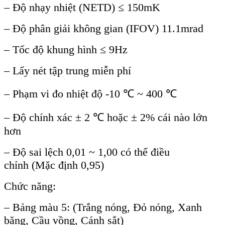
– Đ
ộ nhạy nhiệt (NETD) ≤
150mK
–
Độ ph
ân gi
ải kh
ông gian (IFOV) 11.1mrad
– T
ốc độ khung h
ình ≤ 9Hz
– L
ấy n
ét t
ập trung miễn ph
í
– Ph
ạm vi đo nhiệt độ -10
℃
~ 400 ℃
– Đ
ộ ch
ính xác ± 2 ℃ ho
ặc
± 2% cái nào l
ớn
hơn
–
Độ sai lệch 0,01 ~ 1,00 c
ó th
ể điều
chỉnh
(Mặc định 0,95)
Chức năng
:
–
Bảng m
àu 5: (Tr
ắng n
óng, Đ
ỏ n
óng, Xanh
băng, C
ầu vồng, C
ánh s
ắt)