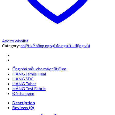
Add to wishlist
Category:
nhiệt kế hồng ngoại đo người- động vật
Ống phá mẫu cho máy cất đạm
HÃNG James Heal
HÃNG SDC
HÃNG Taber
HÃNG Test Fabric
Đèn halogen
Description
Reviews (0)