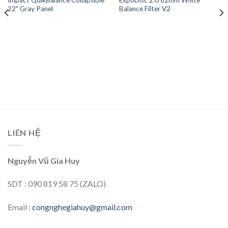
Add to
Add to
22″ Gray Panel
Balance Filter V2
wishlist
wishlist
LIÊN HỆ
Nguyễn Vũ Gia Huy
SDT : 090 819 58 75 (ZALO)
Email :
congnghegiahuy@gmail.com