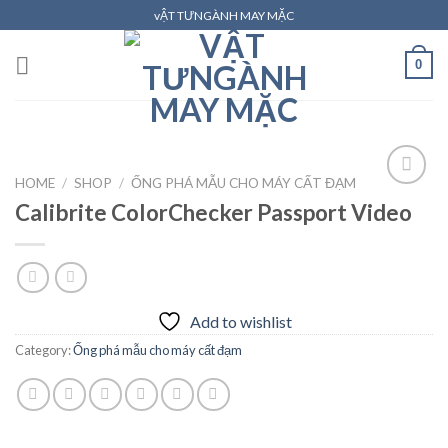
Skip
vẬT TƯNGÀNH MAY MẶC
to
content
0
HOME
/
SHOP
/
ỐNG PHÁ MẪU CHO MÁY CẤT ĐẠM
Calibrite ColorChecker Passport Video
Add to
wishlist
Add to wishlist
Category:
Ống phá mẫu cho máy cất đạm