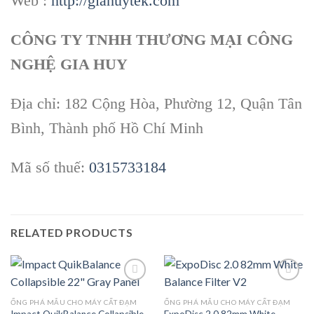
Web :
http://giahuytek.com
CÔNG TY TNHH THƯƠNG MẠI CÔNG
NGHỆ GIA HUY
Địa chỉ: 182 Cộng Hòa, Phường 12, Quận Tân
Bình, Thành phố Hồ Chí Minh
Mã số thuế:
0315733184
RELATED PRODUCTS
ỐNG PHÁ MẪU CHO MÁY CẤT ĐẠM
ỐNG PHÁ MẪU CHO MÁY CẤT ĐẠM
Impact QuikBalance Collapsible
ExpoDisc 2.0 82mm White