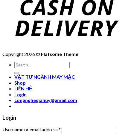
Copyright 2026 ©
Flatsome Theme
Search
for:
VẬT TƯ NGÀNH MAY MẶC
Shop
LIÊN HỆ
Login
congnghegiahuy@gmail.com
Login
Username or email address
*