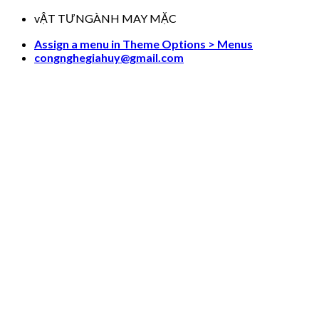
Skip
vẬT TƯNGÀNH MAY MẶC
to
Assign a menu in Theme Options > Menus
content
congnghegiahuy@gmail.com