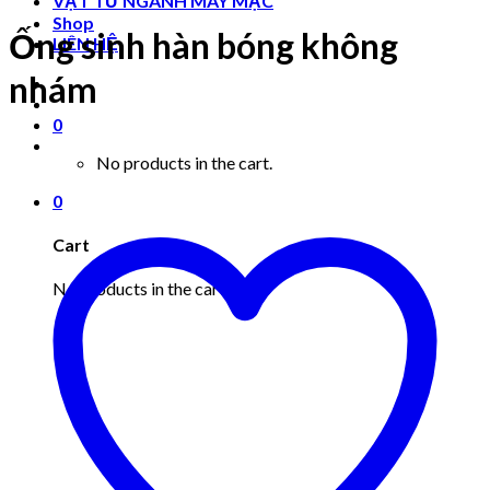
VẬT TƯ NGÀNH MAY MẶC
Add to wishlist
Shop
Ống sinh hàn bóng không
LIÊN HỆ
nhám
0
No products in the cart.
0
Cart
No products in the cart.