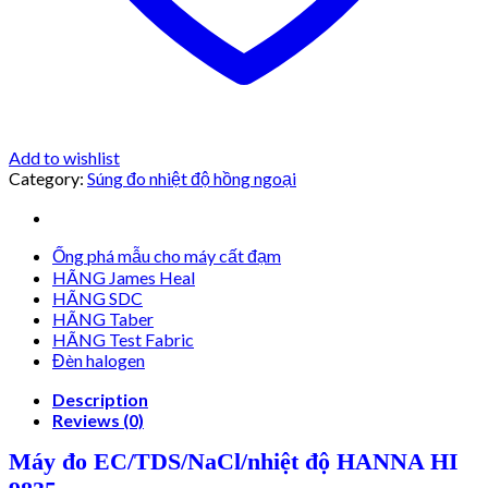
Add to wishlist
Category:
Súng đo nhiệt độ hồng ngoại
Ống phá mẫu cho máy cất đạm
HÃNG James Heal
HÃNG SDC
HÃNG Taber
HÃNG Test Fabric
Đèn halogen
Description
Reviews (0)
Máy đo EC/TDS/NaCl/nhiệt độ HANNA HI