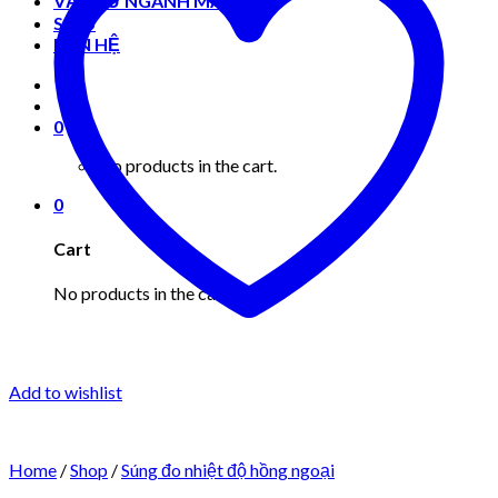
VẬT TƯ NGÀNH MAY MẶC
Shop
LIÊN HỆ
0
No products in the cart.
0
Cart
No products in the cart.
Add to wishlist
Home
/
Shop
/
Súng đo nhiệt độ hồng ngoại