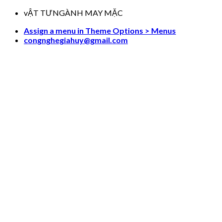
Skip
vẬT TƯNGÀNH MAY MẶC
to
Assign a menu in Theme Options > Menus
content
congnghegiahuy@gmail.com