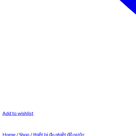
Add to wishlist
Home
/
Shop
/
thiết bị đo nhiệt độ nước