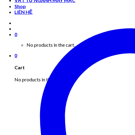
VẬT TƯ NGÀNH MAY MẶC
Shop
LIÊN HỆ
0
No products in the cart.
0
Cart
No products in the cart.