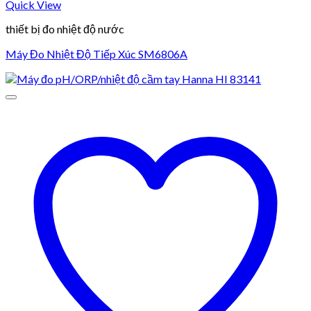
Quick View
thiết bị đo nhiệt độ nước
Máy Đo Nhiệt Độ Tiếp Xúc SM6806A