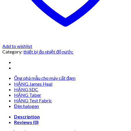
Add to wishlist
Category:
thiết bị đo nhiệt độ nước
Ống phá mẫu cho máy cất đạm
HÃNG James Heal
HÃNG SDC
HÃNG Taber
HÃNG Test Fabric
Đèn halogen
Description
Reviews (0)