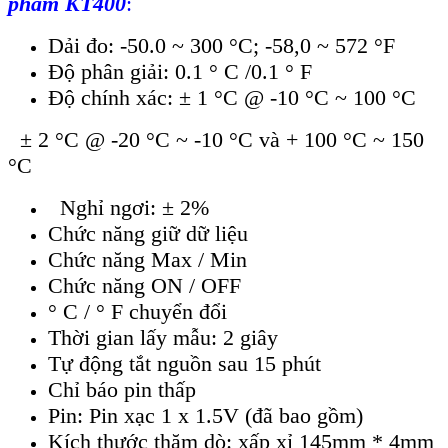
phẩm KT400
:
Dải đo: -50.0 ~ 300 °C; -58,0 ~ 572 °F
Độ phân giải: 0.1 ° C /0.1 ° F
Độ chính xác: ± 1 °C @ -10 °C ~ 100 °C
± 2 °C @ -20 °C ~ -10 °C và + 100 °C ~ 150
°C
Nghỉ ngơi: ± 2%
Chức năng giữ dữ liệu
Chức năng Max / Min
Chức năng ON / OFF
° C / ° F chuyển đổi
Thời gian lấy mẫu: 2 giây
Tự động tắt nguồn sau 15 phút
Chỉ báo pin thấp
Pin: Pin xạc 1 x 1.5V (đã bao gồm)
Kích th
ước thăm d
ò: xấp xỉ 145mm * 4mm