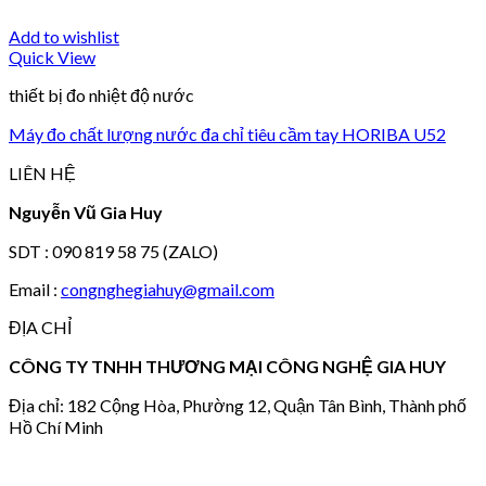
Add to wishlist
Quick View
thiết bị đo nhiệt độ nước
Máy đo chất lượng nước đa chỉ tiêu cầm tay HORIBA U52
LIÊN HỆ
Nguyễn Vũ Gia Huy
SDT : 090 819 58 75 (ZALO)
Email :
congnghegiahuy@gmail.com
ĐỊA CHỈ
CÔNG TY TNHH THƯƠNG MẠI CÔNG NGHỆ GIA HUY
Địa chỉ: 182 Cộng Hòa, Phường 12, Quận Tân Bình, Thành phố
Hồ Chí Minh