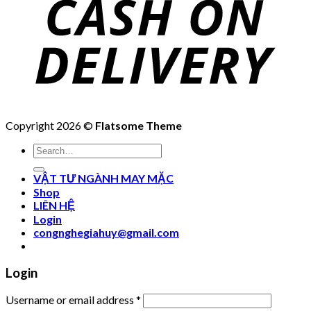
Copyright 2026 ©
Flatsome Theme
Search
for:
VẬT TƯ NGÀNH MAY MẶC
Shop
LIÊN HỆ
Login
congnghegiahuy@gmail.com
Login
Username or email address
*