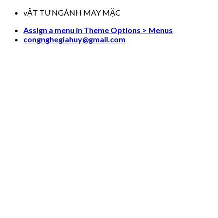
Skip
vẬT TƯNGÀNH MAY MẶC
to
Assign a menu in Theme Options > Menus
content
congnghegiahuy@gmail.com