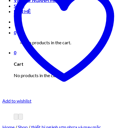
VẬT TƯ NGÀNH MAY MẶC
Shop
LIÊN HỆ
0
No products in the cart.
0
Cart
No products in the cart.
Add to wishlist
Home
/
Shop
/
thiết bị ngành sơn nhựa và may mặc