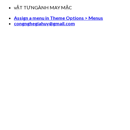
Skip
vẬT TƯNGÀNH MAY MẶC
to
Assign a menu in Theme Options > Menus
content
congnghegiahuy@gmail.com