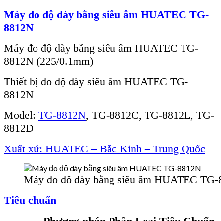
Máy đo độ dày bằng siêu âm HUATEC TG-
8812N
Máy đo đ
ộ d
ày b
ằng si
êu âm HUATEC TG-
8812N (225/0.1mm)
Thiết bị đo độ dày siêu âm HUATEC TG-
8812N
Model:
TG-8812N
, TG-8812C, TG-8812L, TG-
8812D
Xuất xứ:
HUATEC –
Bắc Kinh – Trung Quốc
Máy đo độ dày bằng siêu âm HUATEC TG-
Tiêu chuẩn
Phương pháp Phân Loại Tiêu Chuẩn