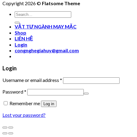
Copyright 2026 ©
Flatsome Theme
Search
for:
VẬT TƯ NGÀNH MAY MẶC
Shop
LIÊN HỆ
Login
congnghegiahuy@gmail.com
Login
Username or email address
*
Password
*
Remember me
Log in
Lost your password?