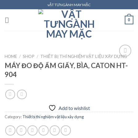
Skip
vẬT TƯNGÀNH MAY MẶC
to
content
0
HOME
/
SHOP
/
THIẾT BỊ THÍ NGHIỆM VẬT LIỆU XÂY DỰNG
MÁY ĐO ĐỘ ẨM GIẤY, BÌA, CATON HT-
904
Add to
wishlist
Add to wishlist
Category:
Thiết bị thí nghiệm vật liệu xây dựng