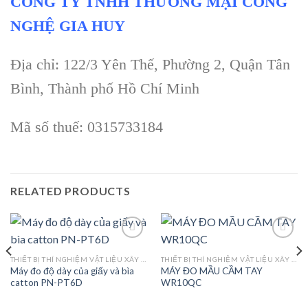
CÔNG TY TNHH THƯƠNG MẠI CÔNG
NGHỆ GIA HUY
Địa chỉ: 122/3 Yên Thế, Phường 2, Quận Tân
Bình, Thành phố Hồ Chí Minh
Mã số thuế: 0315733184
RELATED PRODUCTS
THIẾT BỊ THÍ NGHIỆM VẬT LIỆU XÂY DỰNG
THIẾT BỊ THÍ NGHIỆM VẬT LIỆU XÂY DỰNG
Máy đo độ dày của giấy và bìa
MÁY ĐO MẦU CẦM TAY
Add to
Add to
catton PN-PT6D
WR10QC
wishlist
wishlist