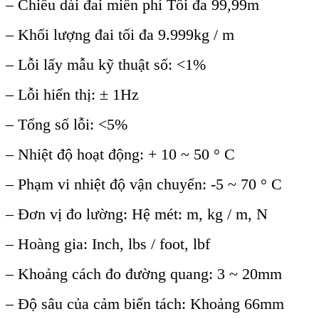
– Chiều dài đai miễn phí Tối đa 99,99m
– Khối lượng đai tối đa 9.999kg / m
– Lỗi lấy mẫu kỹ thuật số: <1%
– Lỗi hiển thị: ± 1Hz
– Tổng số lỗi: <5%
– Nhiệt độ hoạt động: + 10 ~ 50 ° C
– Phạm vi nhiệt độ vận chuyển: -5 ~ 70 ° C
– Đơn vị đo lường: Hệ mét: m, kg / m, N
– Hoàng gia: Inch, lbs / foot, lbf
– Khoảng cách đo đường quang: 3 ~ 20mm
– Độ sâu của cảm biến tách: Khoảng 66mm