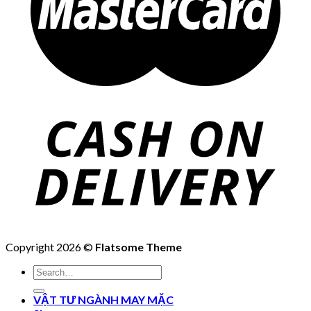
Copyright 2026 ©
Flatsome Theme
Search
for:
VẬT TƯ NGÀNH MAY MẶC