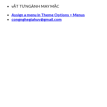
Skip
vẬT TƯNGÀNH MAY MẶC
to
Assign a menu in Theme Options > Menus
content
congnghegiahuy@gmail.com