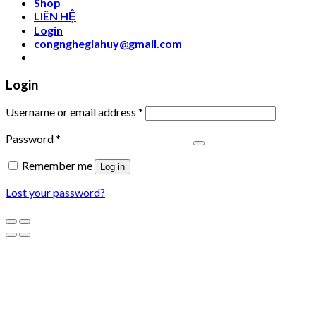
Shop
LIÊN HỆ
Login
congnghegiahuy@gmail.com
Login
Username or email address
*
Password
*
Remember me
Log in
Lost your password?