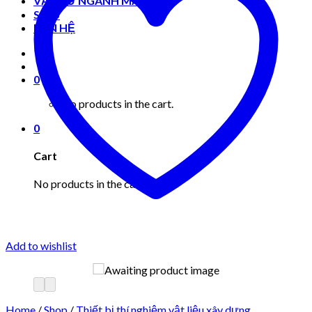
VẬT TƯ NGÀNH MAY MẶC
Shop
LIÊN HỆ
0
No products in the cart.
0
Cart
No products in the cart.
Add to wishlist
Home
/
Shop
/
Thiết bị thí nghiệm vật liệu xây dựng