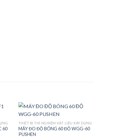
DỰNG
THIẾT BỊ THÍ NGHIỆM VẬT LIỆU XÂY DỰNG
 60
MÁY ĐO ĐỘ BÓNG 60 ĐỘ WGG-60
d to
Add to
PUSHEN
hlist
wishlist