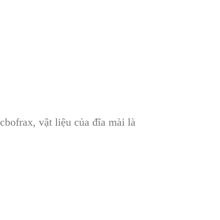
cbofrax, v
ật liệu của đĩa m
ài là