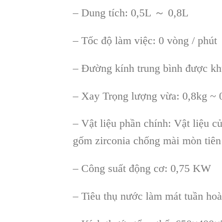
– Dung tích: 0,5L ～ 0,8L
– T
ốc độ l
àm vi
ệc: 0 v
òng / phút
– Đư
ờng k
ính trung bình đư
ợc kh
– Xay Tr
ọng lượng vừa: 0,8kg ~ 
– V
ật liệu phần ch
ính: V
ật liệu 
g
ốm zirconia chống m
ài mòn tiên 
– Công su
ất động cơ: 0,75 KW
– Tiêu th
ụ nước l
àm mát tu
ần ho
à