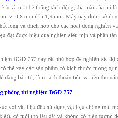
p kín và m
ột hệ thống t
ách đ
ộng, đĩa m
ài c
ủa n
ó là
h
ạm vi 0,8 mm đến 1,6 mm. M
áy này đư
ợc sử dụn
ch
ất lỏng v
à thích h
ợp cho c
ác ho
ạt động nghiền v
à
liệu đạt được hiệu quả nghiền si
êu m
ịn v
à phân tán
nghiệm BGD 757 này r
ất
phù hợp
để nghiền tốc độ 
 có th
ể xay c
ác s
ản phẩm c
ó kích thư
ớc tương tự 
d
ễ d
àng b
ảo tr
ì, làm s
ạch thuận tiện v
à tiêu th
ụ năn
ng phòng thí nghiệm BGD 757
x
úc v
ới vật liệu đều sử dụng vật liệu chống m
ài mò
biệt), c
ó tu
ổi thọ l
âu dài và không có hi
ện tượng đ