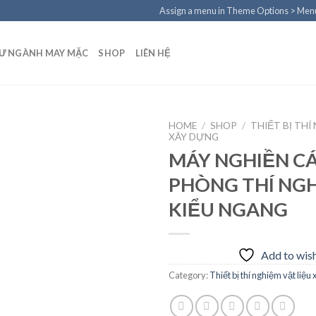
Assign a menu in Theme Options > Men
TƯ NGÀNH MAY MẶC
SHOP
LIÊN HỆ
HOME
/
SHOP
/
THIẾT BỊ THÍ
XÂY DỰNG
MÁY NGHIỀN C
PHÒNG THÍ NG
Add to
wishlist
KIỂU NGANG
Add to wish
Category:
Thiết bị thí nghiệm vật liệu