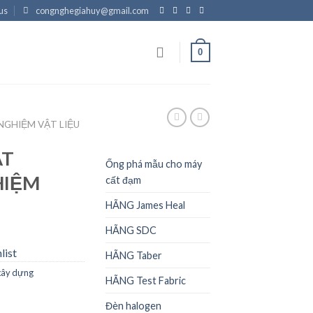
us
congnghegiahuy@gmail.com
0
 NGHIỆM VẬT LIỆU
ÁT
Ống phá mẫu cho máy
HIỆM
cất đạm
HÃNG James Heal
HÃNG SDC
list
HÃNG Taber
 xây dựng
HÃNG Test Fabric
Đèn halogen