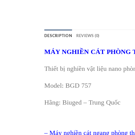
DESCRIPTION
REVIEWS (0)
MÁY NGHIỀN CÁT PHÒNG 
Thiết bị nghi
ền vật liệu nano
phòn
Model:
BGD 757
H
ãng: Biuged – Trung Qu
ốc
–
M
áy nghi
ền c
át ngang phòng th