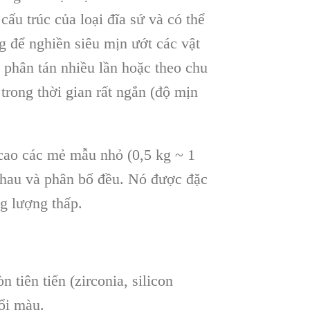
 c
ấu tr
úc c
ủa loại đĩa sứ v
à có th
ể
g để nghiền si
êu m
ịn ướt c
ác v
ật
 phân tán nhi
ều lần hoặc theo chu
 trong th
ời gian rất ngắn (độ mịn
cao c
ác mẻ mẫu nhỏ
(0,5 kg ~ 1
nhau v
à phân b
ố đều. N
ó đư
ợc đặc
g lượng thấp.
n tiên ti
ến (zirconia, silicon
ổi m
àu.