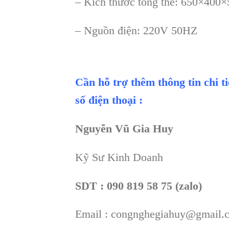
– Kích thư
ớc tổng thể: 650
×400×
– Ngu
ồn điện: 220V 50HZ
Cần hỗ trợ thêm thông tin chi t
số điện thoại :
Nguyễn Vũ Gia Huy
Kỹ Sư Kinh Doanh
SDT : 090 819 58 75 (zalo)
Email : congnghegiahuy@gmail.