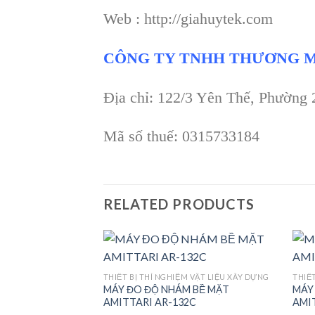
Web : http://giahuytek.com
CÔNG TY TNHH THƯƠNG M
Địa chỉ: 122/3 Yên Thế, Phường
Mã số thuế: 0315733184
RELATED PRODUCTS
THIẾT BỊ THÍ NGHIỆM VẬT LIỆU XÂY DỰNG
THIẾT
MÁY ĐO ĐỘ NHÁM BỀ MẶT
MÁY
Add to
AMITTARI AR-132C
AMI
wishlist