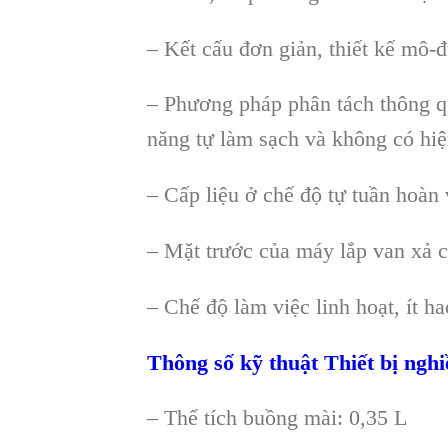
– Kết cấu
đơn giản, thiết kế m
ô-đ
– Phương pháp phân tách thông q
năng tự l
àm s
ạch v
à không có hi
ệ
– C
ấp liệu ở chế độ tự tuần ho
àn 
– M
ặt trước của m
áy l
ắp van xả c
– Ch
ế độ l
àm vi
ệc linh hoạt,
ít h
Thông s
ố kỹ thuật
Thiết bị nghi
– Th
ể t
ích bu
ồng m
ài: 0,35 L