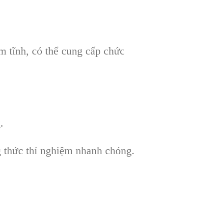
m tĩnh, c
ó th
ể cung cấp chức
.
 th
ức th
í nghi
ệm nhanh ch
óng.