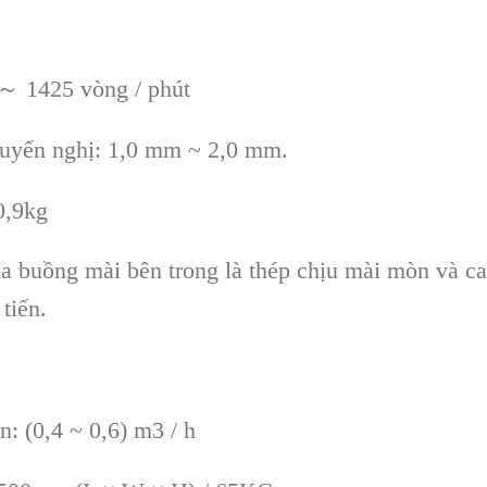
 ～ 1425 vòng / phút
uyến nghị: 1,0 mm ~ 2,0 mm.
0,9kg
của buồng m
ài bên trong là thép ch
ịu m
ài mòn và ca
ti
ến.
n: (0,4 ~ 0,6) m3 / h