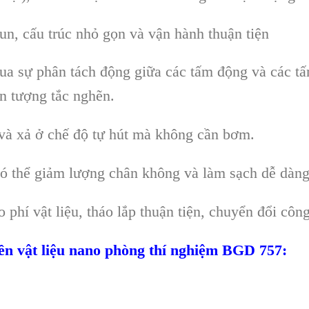
un, c
ấu tr
úc nh
ỏ gọn v
à v
ận h
ành thu
ận tiện
ua s
ự ph
ân tách đ
ộng giữa c
ác t
ấm động v
à các t
ấ
n tượng tắc nghẽn.
và x
ả ở chế độ tự h
út mà không c
ần bơm.
ó th
ể giảm lượng ch
ân không và làm s
ạch dễ d
àng
ao phí v
ật liệu, th
áo l
ắp thuận tiện, chuyển đổi c
ông
ền vật liệu nano
phòng thí nghi
ệm
BGD 757
: