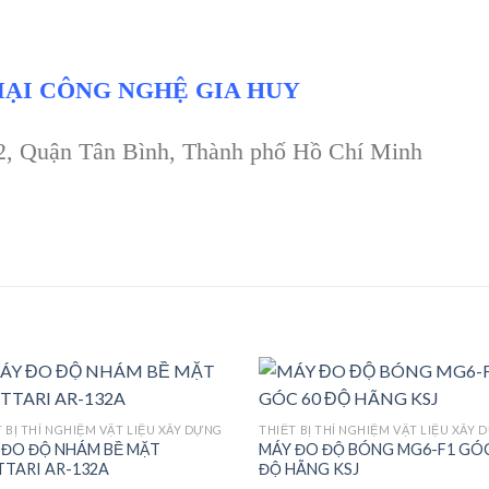
ẠI CÔNG NGHỆ GIA HUY
 2, Quận Tân Bình, Thành phố Hồ Chí Minh
 BỊ THÍ NGHIỆM VẬT LIỆU XÂY DỰNG
THIẾT BỊ THÍ NGHIỆM VẬT LIỆU XÂY 
 ĐO ĐỘ NHÁM BỀ MẶT
MÁY ĐO ĐỘ BÓNG MG6-F1 GÓC
Add to
Ad
TTARI AR-132A
ĐỘ HÃNG KSJ
wishlist
wis