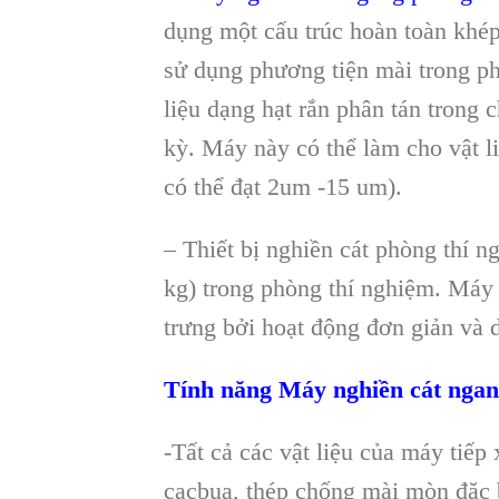
dụng một cấu tr
úc hoàn toàn khé
sử dụng phương tiện m
ài trong p
liệu dạng hạt rắn ph
ân tán trong 
kỳ. M
áy này có th
ể l
àm cho v
ật 
c
ó th
ể đạt 2um -15 um).
– Thiết bị nghiền cát phòng thí 
kg) trong ph
òng thí nghi
ệm. M
áy
trưng bởi hoạt động đơn giản v
à 
T
ính năng
Máy nghiền cát nga
-T
ất cả c
ác v
ật liệu của m
áy ti
ếp 
cacbua, th
ép ch
ống m
ài mòn đ
ặc 