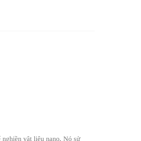
 nghiền vật liệu nano. N
ó s
ử