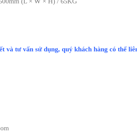
500mm (L × W × H) / 65KG
iết và tư vấn sử dụng, quý khách hàng có thể li
com