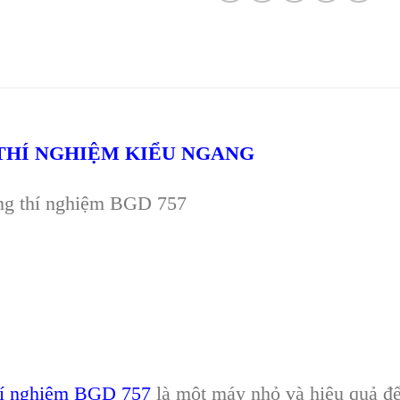
THÍ NGHIỆM KIỂU NGANG
g thí nghi
ệm
BGD 757
í nghi
ệm BGD 757
l
à m
ột m
áy nh
ỏ v
à hi
ệu quả để