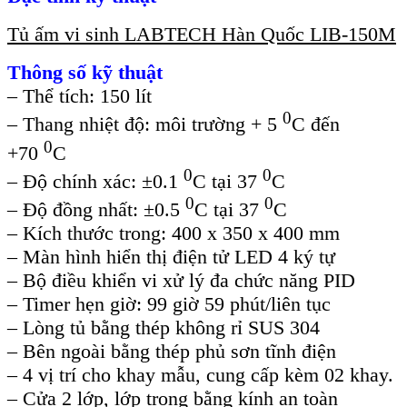
Tủ ấm vi sinh LABTECH Hàn Quốc LIB-150M
Thông số kỹ thuật
– Thể tích: 150 lít
0
– Thang nhiệt độ: môi trường + 5
C đến
0
+70
C
0
0
– Độ chính xác: ±0.1
C tại 37
C
0
0
– Độ đồng nhất: ±0.5
C tại 37
C
– Kích thước trong: 400 x 350 x 400 mm
– Màn hình hiển thị điện tử LED 4 ký tự
– Bộ điều khiển vi xử lý đa chức năng PID
– Timer hẹn giờ: 99 giờ 59 phút/liên tục
– Lòng tủ bằng thép không rỉ SUS 304
– Bên ngoài bằng thép phủ sơn tĩnh điện
– 4 vị trí cho khay mẫu, cung cấp kèm 02 khay.
– Cửa 2 lớp, lớp trong bằng kính an toàn