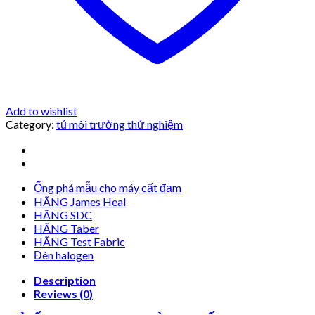
Add to wishlist
Category:
tủ môi trường thử nghiệm
Ống phá mẫu cho máy cất đạm
HÃNG James Heal
HÃNG SDC
HÃNG Taber
HÃNG Test Fabric
Đèn halogen
Description
Reviews (0)