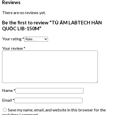
Reviews
There are no reviews yet.
Be the first to review “TỦ ẤM LABTECH HÀN
QUỐC LIB-150M”
Your rating
*
Your review
*
Name
*
Email
*
Save my name, email, and website in this browser for the
next time I comment.