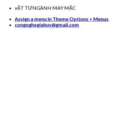
Skip
vẬT TƯNGÀNH MAY MẶC
to
Assign a menu in Theme Options > Menus
content
congnghegiahuy@gmail.com