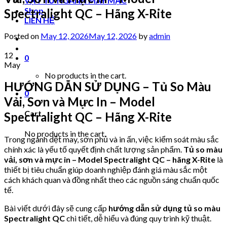
VẬT TƯ NGÀNH MAY MẶC
Shop
Spectralight QC – Hãng X-Rite
LIÊN HỆ
Posted on
May 12, 2026
May 12, 2026
by
admin
12
0
May
No products in the cart.
HƯỚNG DẪN SỬ DỤNG – Tủ So Màu
0
Vải, Sơn và Mực In – Model
Cart
Spectralight QC – Hãng X-Rite
No products in the cart.
Trong ngành dệt may, sơn phủ và in ấn, việc kiểm soát màu sắc
chính xác là yếu tố quyết định chất lượng sản phẩm.
Tủ so màu
vải, sơn và mực in – Model Spectralight QC – hãng X-Rite
là
thiết bị tiêu chuẩn giúp doanh nghiệp đánh giá màu sắc một
cách khách quan và đồng nhất theo các nguồn sáng chuẩn quốc
tế.
Bài viết dưới đây sẽ cung cấp
hướng dẫn sử dụng tủ so màu
Spectralight QC
chi tiết, dễ hiểu và đúng quy trình kỹ thuật.