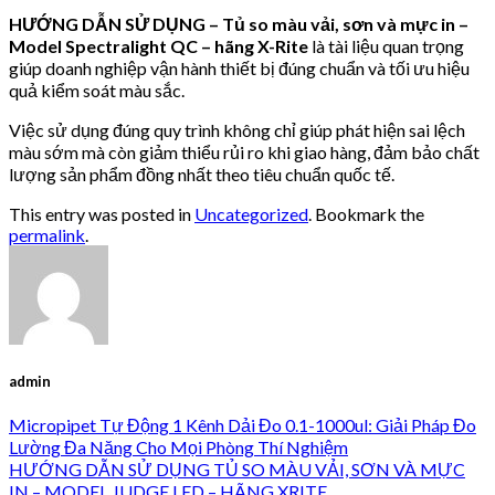
HƯỚNG DẪN SỬ DỤNG – Tủ so màu vải, sơn và mực in –
Model Spectralight QC – hãng X-Rite
là tài liệu quan trọng
giúp doanh nghiệp vận hành thiết bị đúng chuẩn và tối ưu hiệu
quả kiểm soát màu sắc.
Việc sử dụng đúng quy trình không chỉ giúp phát hiện sai lệch
màu sớm mà còn giảm thiểu rủi ro khi giao hàng, đảm bảo chất
lượng sản phẩm đồng nhất theo tiêu chuẩn quốc tế.
This entry was posted in
Uncategorized
. Bookmark the
permalink
.
admin
Micropipet Tự Động 1 Kênh Dải Đo 0.1-1000ul: Giải Pháp Đo
Lường Đa Năng Cho Mọi Phòng Thí Nghiệm
HƯỚNG DẪN SỬ DỤNG TỦ SO MÀU VẢI, SƠN VÀ MỰC
IN – MODEL JUDGE LED – HÃNG XRITE