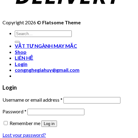
Copyright 2026 ©
Flatsome Theme
Search
for:
VẬT TƯ NGÀNH MAY MẶC
Shop
LIÊN HỆ
Login
congnghegiahuy@gmail.com
Login
Username or email address
*
Password
*
Remember me
Log in
Lost your password?