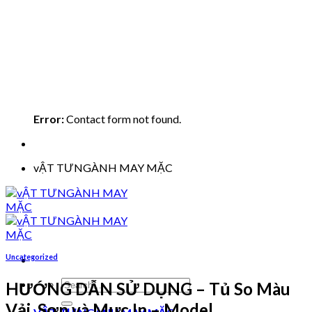
Error:
Contact form not found.
vẬT TƯNGÀNH MAY MẶC
Uncategorized
Search
HƯỚNG DẪN SỬ DỤNG – Tủ So Màu
for:
Vải, Sơn và Mực In – Model