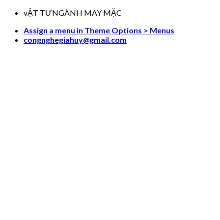
Skip
vẬT TƯNGÀNH MAY MẶC
to
Assign a menu in Theme Options > Menus
content
congnghegiahuy@gmail.com