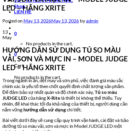
VẬT TƯ NGÀNH MAY MẶC
Shop
LED – HÃNG XRITE
LIÊN HỆ
Posted on
May 13, 2026
May 13, 2026
by
admin
13
0
May
No products in the cart.
HƯỚNG DẪN SỬ DỤNG TỦ SO MÀU
0
VẢI, SƠN VÀ MỰC IN – MODEL JUDGE
Cart
LED – HÃNG XRITE
No products in the cart.
Trong ngành in ấn, dệt may và sơn phủ, việc đánh giá màu sắc
chính xác là yếu tố then chốt quyết định chất lượng sản phẩm.
Để đảm bảo sự nhất quán và độ chính xác này,
Tủ so màu
JUDGE LED
của hãng
X-Rite
là thiết bị không thể thiếu. Tuy
nhiên, để khai thác tối đa khả năng của thiết bị, người dùng cần
nắm vững
hướng dẫn sử dụng
chi tiết.
Bài viết dưới đây sẽ cung cấp quy trình vận hành, cài đặt và bảo
dưỡng tủ so màu vải, sơn và mực in Model JUDGE LED một