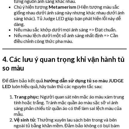
từng nguồn ánh sáng khác nhau.
Chú ý hiện tượng
Metamerism
(Hiện tượng màu sắc
giống nhau dưới ánh sáng này nhưng khác nhau dưới ánh
sáng khác). Tủ Judge LED giúp bạn phát hiện lỗi này dễ
dàng.
Nếu màu sắc khớp dưới mọi ánh sáng => Đạt chuẩn.
Nếu màu lệch dưới một số ánh sáng nhất định => Cần
điều chỉnh công thức pha màu.
4. Các lưu ý quan trọng khi vận hành tủ
so màu
Để đảm bảo kết quả
hướng dẫn sử dụng tủ so màu JUDGE
LED
luôn hiệu quả, hãy tuân thủ các nguyên tắc sau:
Trang phục:
Người quan sát nên mặc áo màu xám trung
tính hoặc trắng. Tránh mặc quần áo màu sặc sỡ vì ánh
sáng phản chiếu từ quần áo có thể làm sai lệch màu của
mẫu.
Vệ sinh tủ:
Thường xuyên lau sạch bên trong và bên
ngoài tủ bằng khăn mềm. Đảm bảo không có bụi bám