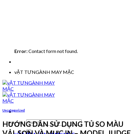
Error:
Contact form not found.
vẬT TƯNGÀNH MAY MẶC
Uncategorized
Search
HƯỚNG DẪN SỬ DỤNG TỦ SO MÀU
for:
VẢI, SƠN VÀ MỰC IN – MODEL JUDGE