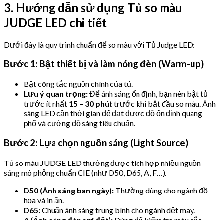
3. Hướng dẫn sử dụng Tủ so màu
JUDGE LED chi tiết
Dưới đây là quy trình chuẩn để so màu với Tủ Judge LED:
Bước 1: Bật thiết bị và làm nóng đèn (Warm-up)
Bật công tắc nguồn chính của tủ.
Lưu ý quan trọng:
Để ánh sáng ổn định, bạn nên bật tủ
trước ít nhất
15 – 30 phút
trước khi bắt đầu so màu. Ánh
sáng LED cần thời gian để đạt được độ ổn định quang
phổ và cường độ sáng tiêu chuẩn.
Bước 2: Lựa chọn nguồn sáng (Light Source)
Tủ so màu JUDGE LED thường được tích hợp nhiều nguồn
sáng mô phỏng chuẩn CIE (như D50, D65, A, F…).
D50 (Ánh sáng ban ngày):
Thường dùng cho ngành đồ
họa và in ấn.
D65:
Chuẩn ánh sáng trung bình cho ngành dệt may.
A (Ánh sáng đèn sợi đốt):
Dùng để kiểm tra màu sắc