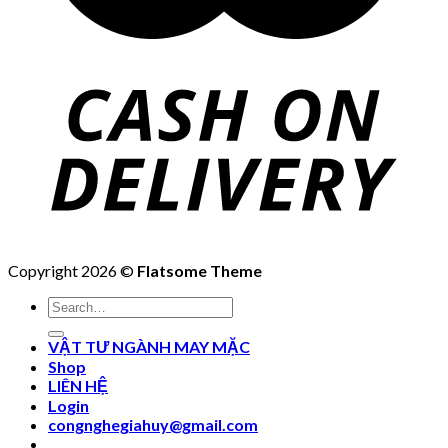
Copyright 2026 ©
Flatsome Theme
Search
for:
VẬT TƯ NGÀNH MAY MẶC
Shop
LIÊN HỆ
Login
congnghegiahuy@gmail.com