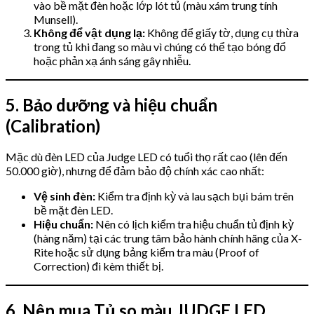
vào bề mặt đèn hoặc lớp lót tủ (màu xám trung tính
Munsell).
Không để vật dụng lạ:
Không để giấy tờ, dụng cụ thừa
trong tủ khi đang so màu vì chúng có thể tạo bóng đổ
hoặc phản xạ ánh sáng gây nhiễu.
5. Bảo dưỡng và hiệu chuẩn
(Calibration)
Mặc dù đèn LED của Judge LED có tuổi thọ rất cao (lên đến
50.000 giờ), nhưng để đảm bảo độ chính xác cao nhất:
Vệ sinh đèn:
Kiểm tra định kỳ và lau sạch bụi bám trên
bề mặt đèn LED.
Hiệu chuẩn:
Nên có lịch kiểm tra hiệu chuẩn tủ định kỳ
(hàng năm) tại các trung tâm bảo hành chính hãng của X-
Rite hoặc sử dụng bảng kiểm tra màu (Proof of
Correction) đi kèm thiết bị.
6. Nên mua Tủ so màu JUDGE LED