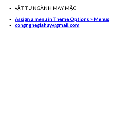
Skip
vẬT TƯNGÀNH MAY MẶC
to
Assign a menu in Theme Options > Menus
content
congnghegiahuy@gmail.com